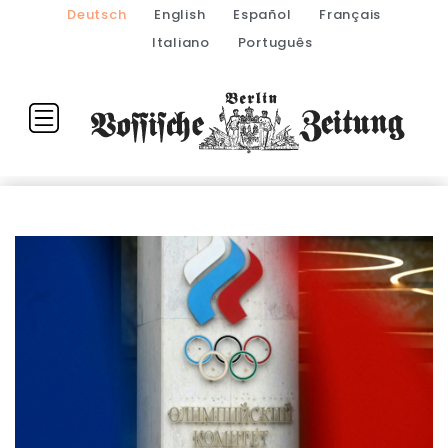
Deutsch
English
Español
Français
Italiano
Português