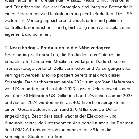
Washington einen dreigleisigen Ansatz: Nearshoring, Reshoring
und Friendshoring. Alle drei Strategien sind integrale Bestandteile
eines Programms zur Restrukturierung der Lieferketten. Die USA
wollen ihre Versorgung sicherer, diversifizierter und politisch
kontrollierbarer machen – und gleichzeitig neue Arbeitsplätze im
eigenen Land schaffen.
1. Nearshoring – Produktion in die Nähe verlagern
Nearshoring zielt darauf ab, die Produktion aus Ostasien in
benachbarte Länder wie Mexiko zu verlagern. Dadurch sollen
Transportwege verkürzt, Zölle vermieden und Versorgungsrisiken
verringert werden. Mexiko profitiert bereits stark von dieser
Strategie: Der Nachbarstaat wurde 2024 zum größten Lieferanten
von US‑Importen, und im Jahr 2023 flossen Rekordinvestitionen
von über 36 Milliarden US‑Dollar ins Land. Zwischen Januar 2023
und August 2024 wurden mehr als 400 Investitionsprojekte mit
einem Gesamtvolumen von rund 170 Milliarden US‑Dollar
angekündigt. Besonders stark wächst der Elektronik‑ und
Automobilsektor, da Unternehmen den Vorteil nutzen, im Rahmen
des USMCA‑Freihandelsabkommens ohne Zölle in die
Vereinigten Staaten zu liefern.