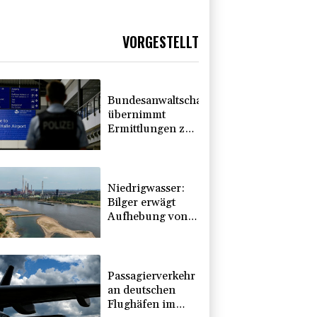
VORGESTELLT
Bundesanwaltschaft
übernimmt
Ermittlungen zu
Sprengstoff-
Drohne in
Leipzig
Niedrigwasser:
Bilger erwägt
Aufhebung von
Sonn- und
Feiertagsfahrverbot
für Lkw
Passagierverkehr
an deutschen
Flughäfen im