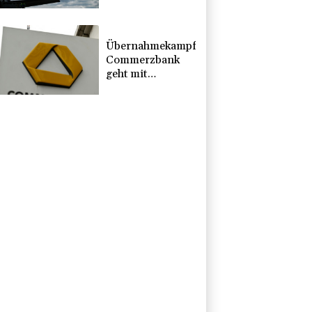
ersten Halbjahr
gesunken
Übernahmekampf:
Commerzbank
geht mit
Rekordergebnis
in Gespräche mit
der Unicredit