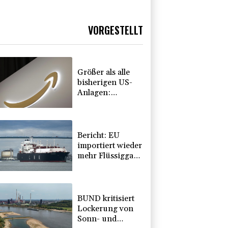
VORGESTELLT
Größer als alle
bisherigen US-
Anlagen:
Amazon
finanziert für
Rechenzentren
riesiges
Bericht: EU
Gaskraftwerk
importiert wieder
mehr Flüssiggas
aus Russland
BUND kritisiert
Lockerung von
Sonn- und