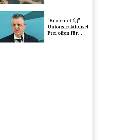
Feiertagsfahrverbot
für Lastwagen
"Rente mit 63":
Unionsfraktionschef
Frei offen für
Härtefall- und
Übergangslösungen