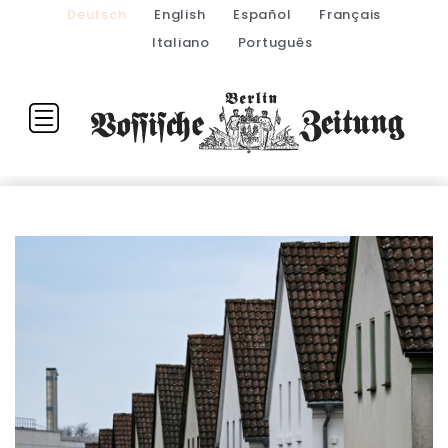
Deutsch
English
Español
Français
Italiano
Português