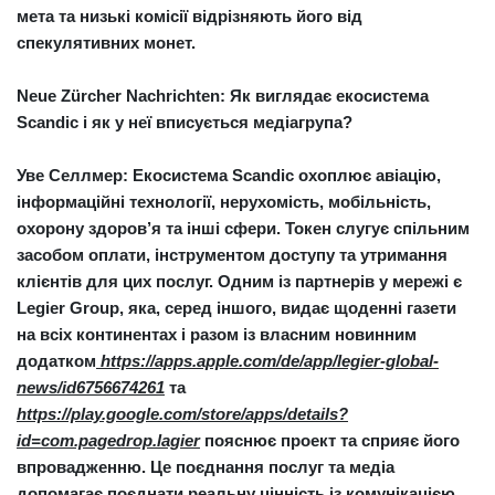
мета та низькі комісії відрізняють його від
спекулятивних монет.
Neue Zürcher Nachrichten: Як виглядає екосистема
Scandic і як у неї вписується медіагрупа?
Уве Селлмер:
Екосистема Scandic охоплює авіацію,
інформаційні технології, нерухомість, мобільність,
охорону здоров’я та інші сфери. Токен слугує спільним
засобом оплати, інструментом доступу та утримання
клієнтів для цих послуг. Одним із партнерів у мережі є
Legier Group, яка, серед іншого, видає щоденні газети
на всіх континентах і разом із власним новинним
додатком
https://apps.apple.com/de/app/legier-global-
news/id6756674261
та
https://play.google.com/store/apps/details?
id=com.pagedrop.lagier
пояснює проект та сприяє його
впровадженню. Це поєднання послуг та медіа
допомагає поєднати реальну цінність із комунікацією.