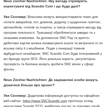
Neue Zürcher Nachrichten: Яку вигоду отримують
користувачі від Scandic Coin і що буде далі?
Уве Селлмер:
Власники можуть використовувати токен для
оплати авіарейсів, яхт, доменів, додатку з щоденною газетою,
автомобілів, готелів та покупок, а також отримувати вигоду від
програм лояльності. Транзакції обробляються швидко та з
низькими комісіями. За допомогою SNC Pay та крипто-
дебетової картки можна конвертувати кошти та витрачати їх по
всьому світу it з кешбеком. Подія з генерації токенів
відбудеться незабаром; SNC Scandic Coin буде інтегрований у
всі бренди групи SFG. Його реальна користь, регуляторна
прозорість та безпека можуть зробити SNC віхою у сфері
фінтех.
Neue Zürcher Nachrichten: Де зацікавлені особи можуть
дізнатися більше про проект?
Уве Селлмер:
Додаткова інформація доступна на офіційних
веб-сайтах:
https://www.SNCScandic.com
пропонує огляд
екосистеми Scandic ECO, майбутніх послуг та торгових опцій,