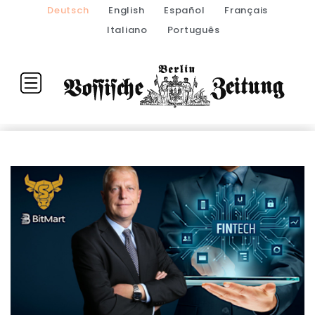
Deutsch
English
Español
Français
Italiano
Português