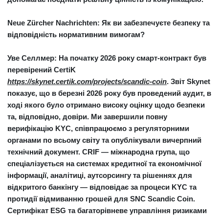
Neue Zürcher Nachrichten: Як ви забезпечуєте безпеку та
відповідність нормативним вимогам?
Уве Селлмер:
На початку 2026 року смарт-контракт був
перевірений
CertiK
https://skynet.certik.com/projects/scandic-coin
. Звіт Skynet
показує, що в березні 2026 року був проведений аудит, в
ході якого було отримано високу оцінку щодо безпеки
та, відповідно, довіри. Ми завершили повну
верифікацію KYC, співпрацюємо з регуляторними
органами по всьому світу та опублікували вичерпний
технічний документ.
CRIF
— міжнародна група, що
спеціалізується на системах кредитної та економічної
інформації, аналітиці, аутсорсингу та рішеннях для
відкритого банкінгу — відповідає за процеси KYC та
протидії відмиванню грошей для SNC Scandic Coin.
Сертифікат ESG та багаторівневе управління ризиками