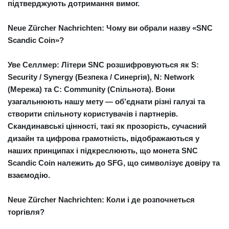
підтверджують дотримання вимог.
Neue Zürcher Nachrichten: Чому ви обрали назву «SNC
Scandic Coin»?
Уве Селлмер:
Літери
SNC
розшифровуються як
S:
Security / Synergy
(
Безпека / Синергія
),
N: Network
(Мережа)
та
C: Community (Спільнота)
. Вони
узагальнюють нашу мету — об’єднати різні галузі та
створити спільноту користувачів і партнерів.
Скандинавські цінності, такі як прозорість, сучасний
дизайн та цифрова грамотність, відображаються у
наших принципах і підкреслюють, що монета SNC
Scandic Coin належить до SFG, що символізує довіру та
взаємодію.
Neue Zürcher Nachrichten: Коли і де розпочнеться
торгівля?