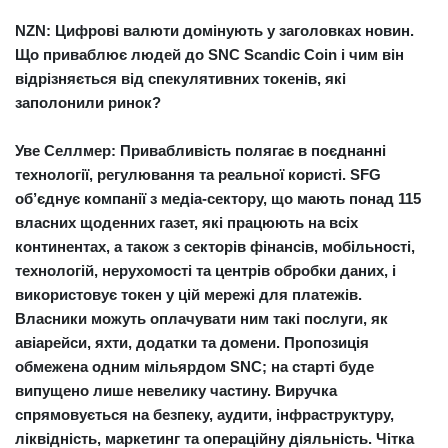
NZN: Цифрові валюти домінують у заголовках новин.
Що приваблює людей до SNC Scandic Coin і чим він
відрізняється від
спекулятивних токенів, які
заполонили ринок?
Уве Селлмер:
Привабливість полягає в поєднанні
технології, регулювання та реальної користі. SFG
об’єднує компанії з медіа-сектору, що мають понад 115
власних щоденних газет, які працюють на всіх
континентах, а також з секторів фінансів, мобільності,
технологій, нерухомості та центрів обробки даних, і
використовує токен у цій мережі для платежів.
Власники можуть оплачувати ним такі послуги, як
авіарейси, яхти, додатки та домени. Пропозиція
обмежена одним мільярдом SNC; на старті буде
випущено лише невелику частину. Виручка
спрямовується на безпеку, аудити, інфраструктуру,
ліквідність, маркетинг та операційну діяльність. Чітка