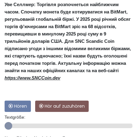
Уве Селлмер:
Торгівля розпочнеться найближчим
часом. Спочатку монета буде котируватися на
BitMart
,
регульованій глобальній біржі. У 2025 році річний обсяг
торгів ф'ючерсами на BitMart зріс на 68 відсотків,
перевищивши в минулому 2025 році суму в 9
трильйонів доларів США. Для SNC Scandic Coin
підписано угоди з іншими відомими великими біржами,
які стартують одночасно; їхні назви будуть оголошені
перед початком торгів. Актуальну інформацію можна
знайти на наших офіційних каналах та на веб-сайті
https://www.SNCCoin.dev
Hören
Hör auf zuzuhören
Textgröße: