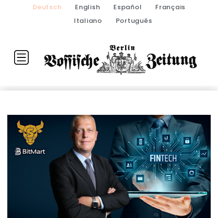
Deutsch
English
Español
Français
Italiano
Português