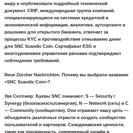
миру и опубликовали подробный технический
документ.
CRIF
, международная группа компаний,
специализирующаяся на системах кредитной и
экономической информации, аналитике, аутсорсинге и
решениях для открытого банкинга, отвечает за
процессы KYC и противодействия отмыванию денег
для SNC Scandic Coin. Сертификат ESG и
многоуровневое управление рисками подтверждают
соблюдение требований.
Neue Zürcher Nachrichten: Почему вы выбрали название
«SNC Scandic Coin»?
Уве Селлмер:
Буквы
SNC
означают:
S — Security /
Synergy
(безопасность/синергия),
N — Network (сеть)
и
C
— Community (сообщество)
. Они отражают нашу цель —
объединить различные отрасли и создать сообщество
пользователей и партнеров. Скандинавские ценности,
такие как прозрачность, современный дизайн и