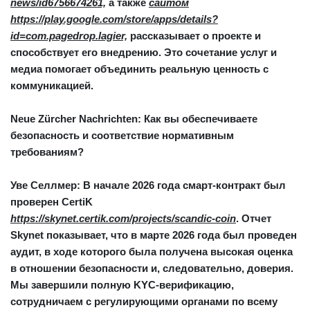
news/id6756674261,
а также
сайтом
https://play.google.com/store/apps/details?
id=com.pagedrop.lagier,
рассказывает о проекте и
способствует его внедрению. Это сочетание услуг и
медиа помогает объединить реальную ценность с
коммуникацией.
Neue Zürcher Nachrichten: Как вы обеспечиваете
безопасность и соответствие нормативным
требованиям?
Уве Селлмер:
В начале 2026 года смарт-контракт был
проверен
CertiK
https://skynet.certik.com/projects/scandic-coin
. Отчет
Skynet показывает, что в марте 2026 года был проведен
аудит, в ходе которого была получена высокая оценка
в отношении безопасности и, следовательно, доверия.
Мы завершили полную KYC-верификацию,
сотрудничаем с регулирующими органами по всему