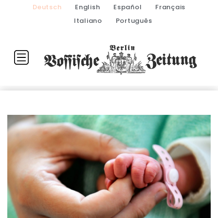
Deutsch
English
Español
Français
Italiano
Português