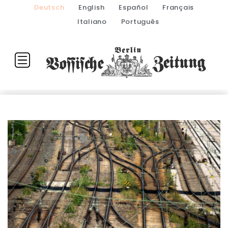
Deutsch
English
Español
Français
Italiano
Português