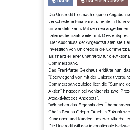
Hören
Hör auf zuzuhören
Die Unicredit hielt nach eigenen Angaben
verschiedene Finanzinstrumente in Höhe v
umwandeln kann. Mit den neu angedienten Ak
italienische Bank weiter mit. Dies entspr
"Der Abschluss der Angebotsfristen stellt 
Investition von Unicredit in die Commerzban
als finanziell eher unattraktiv für die Aktio
Commerzbank.
Das Frankfurter Geldhaus erklärte nun, das
"überwiegend von mit der Unicredit verbu
Commerzbank zufolge liegt die "Summe der 
Aktien" hingegen bei weniger als zwei Proz
Attraktivität des Angebots".
"Wir haben das Ergebnis des Übernahmea
Chefin Bettina Orlopp. "Auch in Zukunft w
Kundinnen und Kunden, unserer Mitarbeiten
Die Unicredit will das internationale Netz