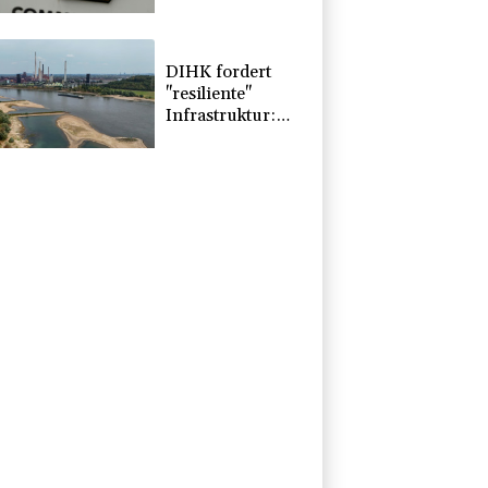
Gespräche mit
Unicredit stehen
an
DIHK fordert
"resiliente"
Infrastruktur:
Wasserstraßen
besser an
Niedrigwasser
anpassen