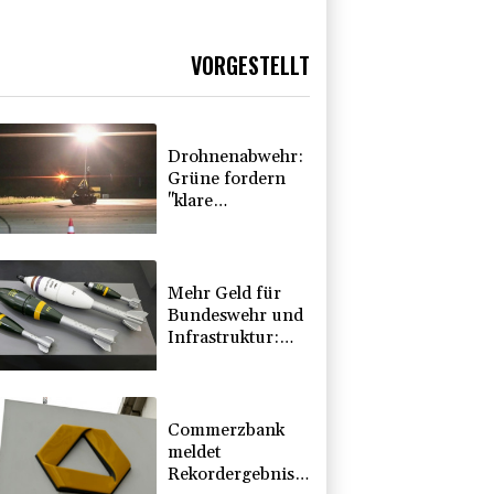
VORGESTELLT
Drohnenabwehr:
Grüne fordern
"klare
Zuständigkeiten"
- SPD sieht
Behörden
gestärkt
Mehr Geld für
Bundeswehr und
Infrastruktur:
Industrie erhält
mehr Aufträge
Commerzbank
meldet
Rekordergebnis -