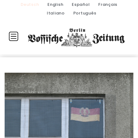
Deutsch
English
Español
Français
Italiano
Português