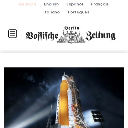
Deutsch
English
Español
Français
Italiano
Português