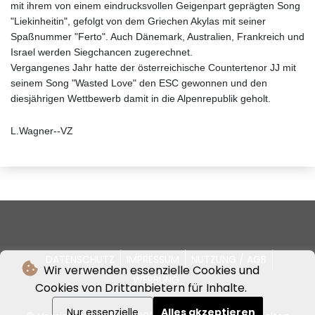
mit ihrem von einem eindrucksvollen Geigenpart geprägten Song
"Liekinheitin", gefolgt von dem Griechen Akylas mit seiner
Spaßnummer "Ferto". Auch Dänemark, Australien, Frankreich und
Israel werden Siegchancen zugerechnet.
Vergangenes Jahr hatte der österreichische Countertenor JJ mit
seinem Song "Wasted Love" den ESC gewonnen und den
diesjährigen Wettbewerb damit in die Alpenrepublik geholt.
L.Wagner--VZ
DATENSCHUTZ
IMPRESSUM
NUTZUNG / AGB
Wir verwenden essenzielle Cookies und
WERBUNG
Cookies von Drittanbietern für Inhalte.
Nur essenzielle
Alles akzeptieren