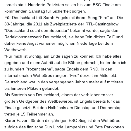
Israels statt. Hunderte Polizisten sollen bis zum ESC-Finale am
kommenden Samstag für Sicherheit sorgen.
Für Deutschland tritt Sarah Engels mit ihrem Song "Fire" an. Die
33-Jährige, die 2011 als Zweitplatzierte der RTL-Castingshow
"Deutschland sucht den Superstar" bekannt wurde, sagte dem
Redaktionsnetzwerk Deutschland, sie habe "ein dickes Fell" und
daher keine Angst vor einer möglichen Niederlage bei dem
Wettbewerb.
"Für mich ist wichtig, am Ende sagen zu können: Ich habe alles
gegeben und einen Auftritt auf die Bühne gebracht, hinter dem ich
zu hundert Prozent stehe", sagte Engels dem RND. In den
internationalen Wettbüros rangiert "Fire" derzeit im Mittelfeld.
Deutschland war in den vergangenen Jahren meist auf mittleren
bis hinteren Plätzen gelandet.
Als Starterin von Deutschland, einem der verbliebenen vier
großen Geldgeber des Wettbewerbs, ist Engels bereits für das
Finale gesetzt. Bei den Halbfinals am Dienstag und Donnerstag
treten je 15 Teilnehmer an.
Klarer Favorit für den diesjährigen ESC-Sieg ist den Wettbüros
zufolge das finnische Duo Linda Lampenius und Pete Parkkonen