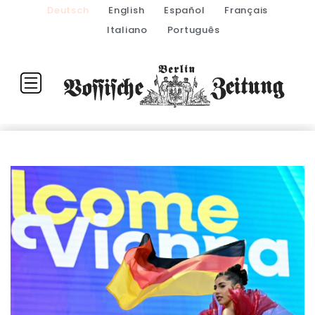
Deutsch
English
Español
Français
Italiano
Português