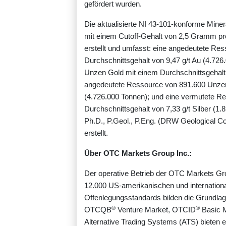
gefördert wurden.
Die aktualisierte NI 43-101-konforme Mi
mit einem Cutoff-Gehalt von 2,5 Gramm pro
erstellt und umfasst: eine angedeutete R
Durchschnittsgehalt von 9,47 g/t Au (4.72
Unzen Gold mit einem Durchschnittsgehalt 
angedeutete Ressource von 891.600 Unzen 
(4.726.000 Tonnen); und eine vermutete R
Durchschnittsgehalt von 7,33 g/t Silber (
Ph.D., P.Geol., P.Eng. (DRW Geological Con
erstellt.
Über OTC Markets Group Inc.:
Der operative Betrieb der OTC Markets Gro
12.000 US-amerikanischen und internation
Offenlegungsstandards bilden die Grundla
®
®
OTCQB
Venture Market, OTCID
Basic M
Alternative Trading Systems (ATS) bieten ei