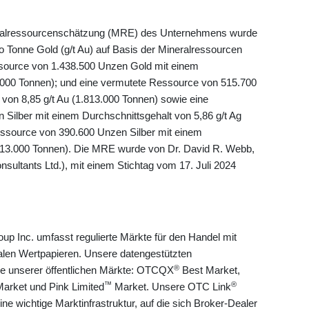
neralressourcenschätzung (MRE) des Unternehmens wurde
 Tonne Gold (g/t Au) auf Basis der Mineralressourcen
essource von 1.438.500 Unzen Gold mit einem
6.000 Tonnen); und eine vermutete Ressource von 515.700
von 8,85 g/t Au (1.813.000 Tonnen) sowie eine
Silber mit einem Durchschnittsgehalt von 5,86 g/t Ag
essource von 390.600 Unzen Silber mit einem
1.813.000 Tonnen). Die MRE wurde von Dr. David R. Webb,
sultants Ltd.), mit einem Stichtag vom 17. Juli 2024
up Inc. umfasst regulierte Märkte für den Handel mit
alen Wertpapieren. Unsere datengestützten
®
ge unserer öffentlichen Märkte: OTCQX
Best Market,
™
®
arket und Pink Limited
Market. Unsere OTC Link
ne wichtige Marktinfrastruktur, auf die sich Broker-Dealer