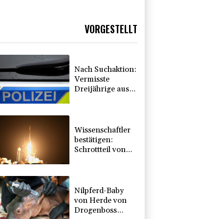
VORGESTELLT
Nach Suchaktion:
Vermisste
Dreijährige aus
Schleswig-
Holstein tot
aufgefunden
Wissenschaftler
bestätigen:
Schrottteil von
SpaceX-Rakete
auf Mond
eingeschlagen
Nilpferd-Baby
von Herde von
Drogenboss