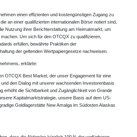
ehmen einen effizienten und kostengünstigen Zugang zu
 an einer qualifizierten internationalen Börse notiert sind,
ie Nutzung ihrer Berichterstattung am Heimatmarkt, um
u machen. Um sich für den OTCQX zu qualifizieren,
ards erfüllen, bewährte Praktiken der
haltung der geltenden Wertpapiergesetze nachweisen.
nehmens, erklärte:
 den OTCQX Best Market, der unser Engagement für eine
 und den Dialog mit unserer wachsenden Investorenbasis
g erhöht die Sichtbarkeit und Zugänglichkeit von Grande
 unsere Kapitalmarktstrategie, unsere Basis auf dem US-
chgradige Goldlagerstätte New Amalga im Südosten Alaskas
en, dass die Aktionäre kürzlich 100 % der verfügbaren