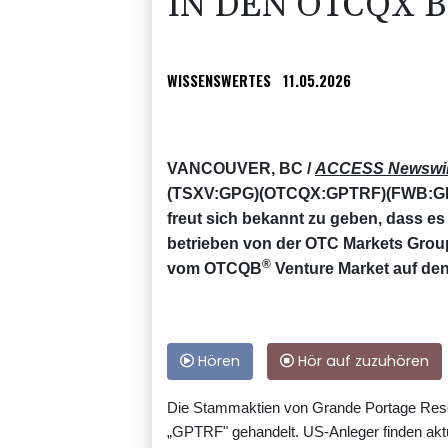
IN DEN OTCQX 
WISSENSWERTES
11.05.2026
VANCOUVER, BC /
ACCESS Newswi
(TSXV:GPG)(OTCQX:GPTRF)(FWB:GPB
freut sich bekannt zu geben, dass e
betrieben von der OTC Markets Group 
®
vom OTCQB
Venture Market auf de
Hören
Hör auf zuzuhören
Die Stammaktien von Grande Portage Re
„GPTRF" gehandelt. US-Anleger finden aktu