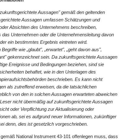
 „zukunftsgerichtete Aussagen" gemäß den geltenden
sgerichtete Aussagen umfassen Schätzungen und
e oder Absichten des Unternehmens beschreiben,
ss das Unternehmen oder die Unternehmensleitung davon
er ein bestimmtes Ergebnis eintreten wird.
egriffe wie „glaubt", „erwartet", „geht davon aus",
plant" gekennzeichnet sein. Da zukunftsgerichtete Aussagen
ige Ereignisse und Bedingungen beziehen, sind sie
icherheiten behaftet, wie in den Unterlagen des
ieraufsichtsbehörden beschrieben. Es kann nicht
en als zutreffend erweisen, da die tatsächlichen
heblich von den in solchen Aussagen erwarteten abweichen
Leser nicht übermäßig auf zukunftsgerichtete Aussagen
cht oder Verpflichtung zur Aktualisierung oder
ionen ab, sei es aufgrund neuer Informationen, zukünftiger
i denn, dies ist gesetzlich vorgeschrieben.
 gemäß National Instrument 43-101 offenlegen muss, dass