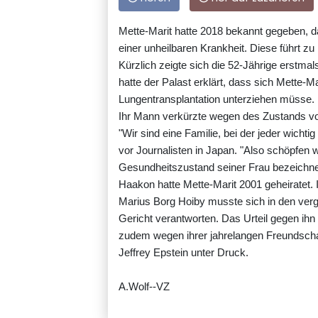
Mette-Marit hatte 2018 bekannt gegeben, da
einer unheilbaren Krankheit. Diese führt z
Kürzlich zeigte sich die 52-Jährige erstma
hatte der Palast erklärt, dass sich Mette-Ma
Lungentransplantation unterziehen müsse.
Ihr Mann verkürzte wegen des Zustands von
"Wir sind eine Familie, bei der jeder wicht
vor Journalisten in Japan. "Also schöpfe
Gesundheitszustand seiner Frau bezeichnete
Haakon hatte Mette-Marit 2001 geheiratet.
Marius Borg Hoiby musste sich in den ve
Gericht verantworten. Das Urteil gegen ihn 
zudem wegen ihrer jahrelangen Freundscha
Jeffrey Epstein unter Druck.
A.Wolf--VZ