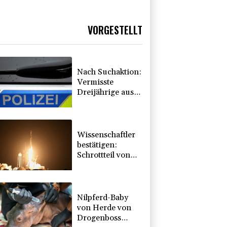
VORGESTELLT
Nach Suchaktion:
Vermisste
Dreijährige aus
Schleswig-
Holstein tot
aufgefunden
Wissenschaftler
bestätigen:
Schrottteil von
SpaceX-Rakete
auf Mond
eingeschlagen
Nilpferd-Baby
von Herde von
Drogenboss