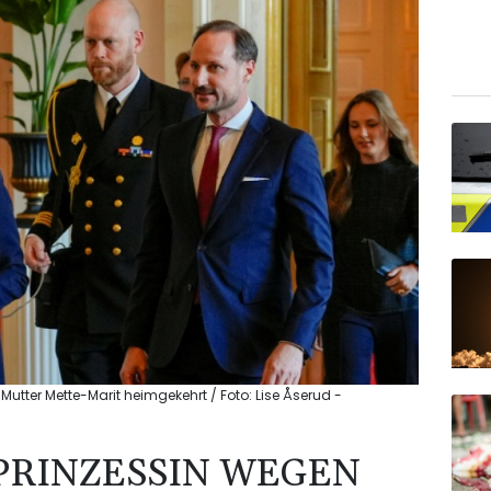
utter Mette-Marit heimgekehrt / Foto: Lise Åserud -
PRINZESSIN WEGEN