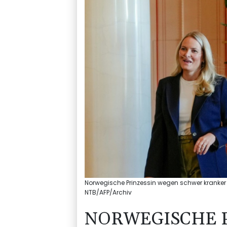
Norwegische Prinzessin wegen schwer kranker M
NTB/AFP/Archiv
NORWEGISCHE 