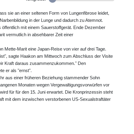
ss sie an einer seltenen Form von Lungenfibrose leidet,
u Narbenbildung in der Lunge und dadurch zu Atemnot.
ls öffentlich mit einem Sauerstoffgerät. Ende Dezember
rit vermutlich in absehbarer Zeit einer
 Mette-Marit eine Japan-Reise von vier auf drei Tage.
ig ist", sagte Haakon am Mittwoch zum Abschluss der Visite
n wir Kraft daraus zusammenzukommen." Den
 er als "ernst".
 Ihr aus einer früheren Beziehung stammender Sohn
rgangenen Monaten wegen Vergewaltigungsvorwürfen vor
wird für für den 15. Juni erwartet. Die Kronprinzessin steht
ft mit dem inzwischen verstorbenen US-Sexualstraftäter