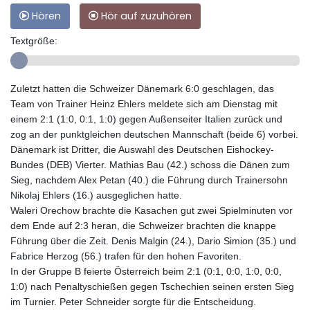
Hören
Hör auf zuzuhören
Textgröße:
Zuletzt hatten die Schweizer Dänemark 6:0 geschlagen, das
Team von Trainer Heinz Ehlers meldete sich am Dienstag mit
einem 2:1 (1:0, 0:1, 1:0) gegen Außenseiter Italien zurück und
zog an der punktgleichen deutschen Mannschaft (beide 6) vorbei.
Dänemark ist Dritter, die Auswahl des Deutschen Eishockey-
Bundes (DEB) Vierter. Mathias Bau (42.) schoss die Dänen zum
Sieg, nachdem Alex Petan (40.) die Führung durch Trainersohn
Nikolaj Ehlers (16.) ausgeglichen hatte.
Waleri Orechow brachte die Kasachen gut zwei Spielminuten vor
dem Ende auf 2:3 heran, die Schweizer brachten die knappe
Führung über die Zeit. Denis Malgin (24.), Dario Simion (35.) und
Fabrice Herzog (56.) trafen für den hohen Favoriten.
In der Gruppe B feierte Österreich beim 2:1 (0:1, 0:0, 1:0, 0:0,
1:0) nach Penaltyschießen gegen Tschechien seinen ersten Sieg
im Turnier. Peter Schneider sorgte für die Entscheidung.