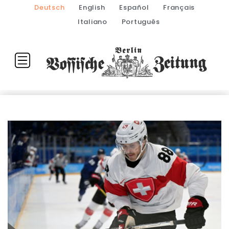
Deutsch
English
Español
Français
Italiano
Português