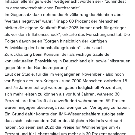
Inflation allerdings wieder wettgemacht worden sei - "zumindest
im gesamtwirtschaftlichen Durchschnitt".
Im Gegensatz dazu nehme die Bevölkerung die Situation aber
"weitaus negativer" wahr: "Knapp 60 Prozent der Menschen
hielten die eigene Kaufkraft Ende 2025 immer noch für geringer
als vor dem Inflationsschock", erklärte das Forschungsinstitut. Die
Folgen davon seien "Sorgen hinsichtlich der künftigen
Entwicklung der Lebenshaltungskosten" - aber auch
Zurückhaltung beim Konsum, der als wichtige Säule der
konjunkturellen Entwicklung in Deutschland gilt, sowie "Misstrauen
gegenüber der Bundesregierung".
Laut der Studie, für die im vergangenen November - also noch
vor Beginn des Iran-Krieges - rund 7000 Menschen zwischen 18
und 75 Jahren befragt wurden, gaben lediglich elf Prozent an,
sich mehr leisten zu können als vor fünf Jahren, während 30
Prozent ihre Kaufkraft als unverändert wahrnahmen. 59 Prozent
waren hingegen überzeugt, real weniger zur Verfügung zu haben.
Ein Grund dafür könnte den IMK-Wissenschaftlern zufolge sein,
dass sich insbesondere Güter des täglichen Bedarfs verteuert
haben. So seien seit 2020 die Preise für Wohnenergie um 47
Prozent und für Lebensmittel um mehr als 30 Prozent gestiegen.