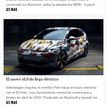
construido en Martorell, utiliza la plataforma MEB+. A partir de
2026, las versiones Dynamic y Dynamic Plus ofrecerán 210
LEE MAS
CV con hasta 450 km de autonomía. El tope de gama VZ
Extreme subirá a 226 CV e incorporará diferencial
autoblocante electrónico y chasis adaptativo.Se esperan
baterías de 38 y 56 kWh que permitirán acelerar de 0 a 100
km/h en menos de siete segundos. El diseño combina faros
LED angulares, pliegues marcados y detalles cobre. El interior
contará con pantallas digitales configurables, asientos tipo
bucket y sistema de sonido Sennheiser de 12 altavoces.
El nuevo id.Polo llega eléctrico
Volkswagen impulsa el nombre Polo hacia el futuro eléctrico
con el ID.Polo, cuyo lanzamiento comercial comenzará a
finales de abril de 2026. Producido en Martorell y basado en la
nueva plataforma MEB+, ofrece tracción delantera, más
LEE MAS