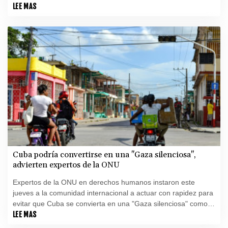
un incidente relacionado con "problemas de salud mental".
LEE MAS
Cuba podría convertirse en una "Gaza silenciosa",
advierten expertos de la ONU
Expertos de la ONU en derechos humanos instaron este
jueves a la comunidad internacional a actuar con rapidez para
evitar que Cuba se convierta en una "Gaza silenciosa" como
consecuencia de las sanciones impuestas por Estados Unidos.
LEE MAS