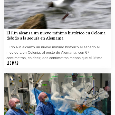
El Rin alcanza un nuevo mínimo histórico en Colonia
debido a la sequía en Alemania
El río Rin alcanzó un nuevo mínimo histórico el sábado al
mediodía en Colonia, al oeste de Alemania, con 67
centímetros, es decir, dos centímetros menos que el último
récord registrado en 2018, según la Autoridad de Vías
LEE MAS
Navegables (WSV).