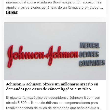
internacional sobre el sida en Brasil exigieron un acceso más
amplio a las versiones genéricas de un fármaco prometedor
para la prevención del VIH, cuyo costo puede alcanzar
LEE MAS
decenas de miles de dólares al año.
Johnson & Johnson ofrece un millonario arreglo en
demandas por casos de cáncer ligados a su talco
El gigante farmacéutico estadounidense Johnson & Johnson
ofreció 5.500 millones de dólares en compensaciones para
resolver decenas de miles de demandas que señalan que su