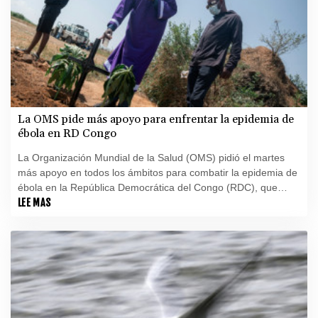
La OMS pide más apoyo para enfrentar la epidemia de
ébola en RD Congo
La Organización Mundial de la Salud (OMS) pidió el martes
más apoyo en todos los ámbitos para combatir la epidemia de
ébola en la República Democrática del Congo (RDC), que
avanza más rápido que la respuesta sanitaria.
LEE MAS