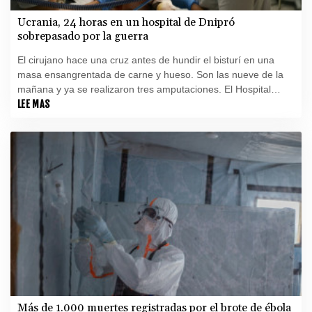
Ucrania, 24 horas en un hospital de Dnipró
sobrepasado por la guerra
El cirujano hace una cruz antes de hundir el bisturí en una
masa ensangrentada de carne y hueso. Son las nueve de la
mañana y ya se realizaron tres amputaciones. El Hospital
Central de Dnipró, en el centroeste de Ucrania, despierta.
LEE MAS
Más de 1.000 muertes registradas por el brote de ébola