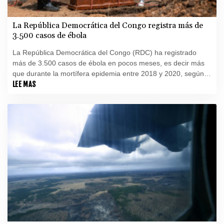
La República Democrática del Congo registra más de
3.500 casos de ébola
La República Democrática del Congo (RDC) ha registrado
más de 3.500 casos de ébola en pocos meses, es decir más
que durante la mortífera epidemia entre 2018 y 2020, según
datos publicados el viernes por las autoridades congoleñas.
LEE MAS