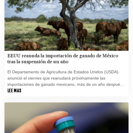
EEUU reanuda la importación de ganado de México
tras la suspensión de un año
El Departamento de Agricultura de Estados Unidos (USDA)
anunció el viernes que reanudará próximamente las
importaciones de ganado mexicano, más de un año después
de la suspensión por el gusano barrenador.
LEE MAS