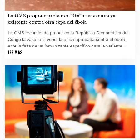
La OMS propone probar en RDC una vacuna ya
existente contra otra cepa del ébola
La OMS recomienda probar en la República Democrática del
Congo la vacuna Ervebo, la única aprobada contra el ébola,
ante la falta de un inmunizante específico para la variante
Bundibugyo que causa la epidemia actual en el país, anunció
LEE MAS
este viernes la organización.