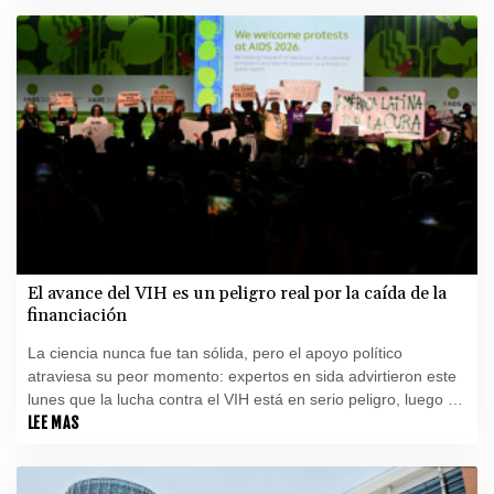
El avance del VIH es un peligro real por la caída de la
financiación
La ciencia nunca fue tan sólida, pero el apoyo político
atraviesa su peor momento: expertos en sida advirtieron este
lunes que la lucha contra el VIH está en serio peligro, luego de
que la financiación cayera un 20% el año pasado.
LEE MAS