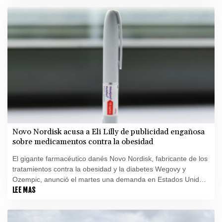
Novo Nordisk acusa a Eli Lilly de publicidad engañosa
sobre medicamentos contra la obesidad
El gigante farmacéutico danés Novo Nordisk, fabricante de los
tratamientos contra la obesidad y la diabetes Wegovy y
Ozempic, anunció el martes una demanda en Estados Unidos
contra su principal competidor, el laboratorio estadounidense
LEE MAS
Eli Lilly, por "publicidad engañosa".