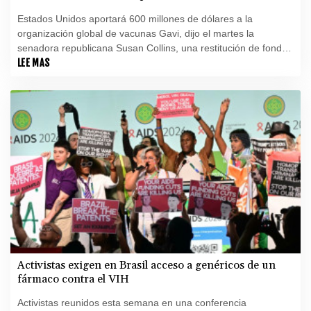
Estados Unidos aportará 600 millones de dólares a la
organización global de vacunas Gavi, dijo el martes la
senadora republicana Susan Collins, una restitución de fondos
que llega después de que el gobierno del presidente Donald
LEE MAS
Trump los retirara al inicio de su mandato.
Activistas exigen en Brasil acceso a genéricos de un
fármaco contra el VIH
Activistas reunidos esta semana en una conferencia