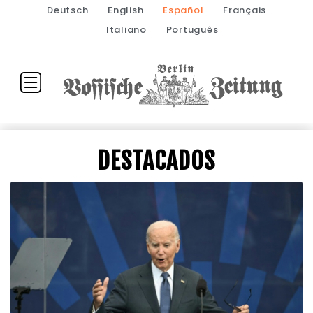
Deutsch
English
Español
Français
Italiano
Português
DESTACADOS