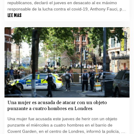
republicanos, declaró el jueves en desacato al ex máximo
responsable de la lucha contra el covid-19, Anthony Fauci, por
negarse a contestar la semana pasada a las preguntas de los
LEE MAS
miembros de la comisión.
Una mujer es acusada de atacar con un objeto
punzante a cuatro hombres en Londres
Una mujer fue acusada este jueves de herir con un objeto
punzante el miércoles a cuatro hombres en el barrio de
Covent Garden, en el centro de Londres, informó la policía, en