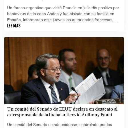
Un franco-argentino que visitó Francia en julio dio positivo por
hantavirus de la cepa Andes y fue aislado con su familia en
España, informaron este jueves las autoridades francesas,
que indicaron sin embargo en que el virus no está en
LEE MAS
circulación.
Un comité del Senado de EEUU declara en desacato al
ex responsable de la lucha anticovid Anthony Fauci
Un comité del Senado estadounidense, controlado por los