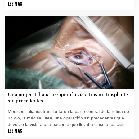
talco causa cáncer de ovarios, informó la empresa el lunes.
LEE MAS
Una mujer italiana recupera la vista tras un trasplante
sin precedentes
Médicos italianos trasplantaron la parte central de la retina de
un ojo, la mácula lútea, una operación sin precedentes que
devolvió la vista a una paciente que llevaba cinco años ciega,
anunció un hospital de Turín.
LEE MAS