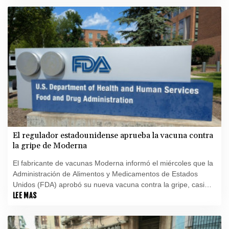
El regulador estadounidense aprueba la vacuna contra
la gripe de Moderna
El fabricante de vacunas Moderna informó el miércoles que la
Administración de Alimentos y Medicamentos de Estados
Unidos (FDA) aprobó su nueva vacuna contra la gripe, casi
seis meses después de que el organismo regulador rechazara
LEE MAS
una solicitud para su revisión.