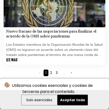
Nuevo fracaso de las negociaciones para finalizar el
acuerdo de la OMS sobre pandemias
Los Estados miembros de la Organización Mundial de la Salud
(OMS) no lograron un acuerdo sobre un elemento clave del
tratado sobre pandemias al término de una nueva ronda de
negociaciones, anunció el lunes la agencia de la ONU.
LEE MAS
‹
1
2
3
...
›
Utilizamos cookies esenciales y cookies de
terceros para el contenido.
Solo esenciales
Aceptar todo