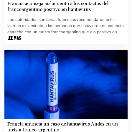
Francia aconseja aislamiento a los contactos del
francoargentino positivo en hantavirus
Las autoridades sanitarias francesas recomendaron este
viernes aislamiento a las personas que estuvieron en contacto
estrecho con un turista francoargentino que dio positivo en
hantavirus en Francia antes de viajar a España, donde está
LEE MAS
aislado, pero consideran que el riesgo de transmisión es
"bajo".
Francia anuncia un caso de hantavirus Andes en un
turista franco-argentino