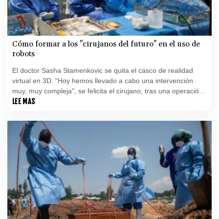
Cómo formar a los "cirujanos del futuro" en el uso de
robots
El doctor Sasha Stamenkovic se quita el casco de realidad
virtual en 3D. "Hoy hemos llevado a cabo una intervención
muy, muy compleja", se felicita el cirujano, tras una operación
robotizada que ha permitido extirpar un tumor del pulmón de
LEE MAS
un paciente.