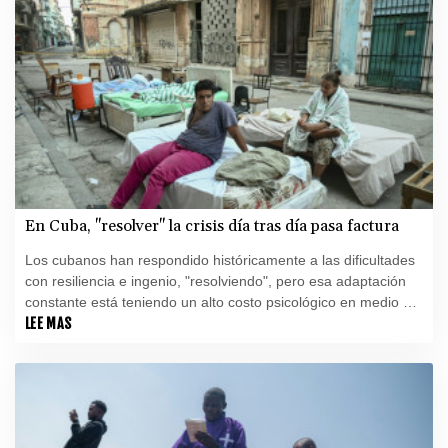
En Cuba, "resolver" la crisis día tras día pasa factura
Los cubanos han respondido históricamente a las dificultades
con resiliencia e ingenio, "resolviendo", pero esa adaptación
constante está teniendo un alto costo psicológico en medio de
la mayor crisis de la isla en décadas.
LEE MAS