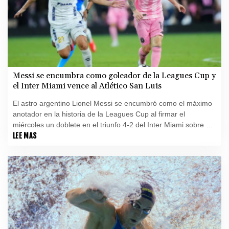
Messi se encumbra como goleador de la Leagues Cup y
el Inter Miami vence al Atlético San Luis
El astro argentino Lionel Messi se encumbró como el máximo
anotador en la historia de la Leagues Cup al firmar el
miércoles un doblete en el triunfo 4-2 del Inter Miami sobre el
Atlético San Luis en el estadio Nu.
LEE MAS