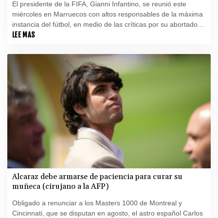
El presidente de la FIFA, Gianni Infantino, se reunió este
miércoles en Marruecos con altos responsables de la máxima
instancia del fútbol, en medio de las críticas por su abortado
proyecto de abrir la institución a la inversión privada.
LEE MAS
Alcaraz debe armarse de paciencia para curar su
muñeca (cirujano a la AFP)
Obligado a renunciar a los Masters 1000 de Montreal y
Cincinnati, que se disputan en agosto, el astro español Carlos