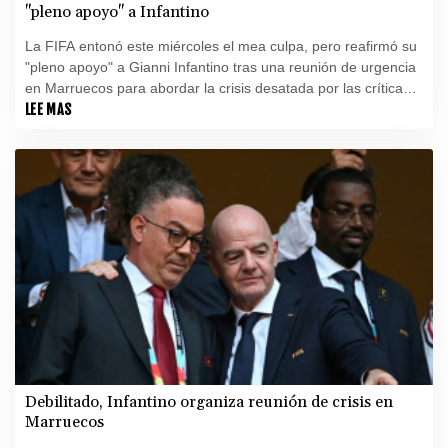
"pleno apoyo" a Infantino
La FIFA entonó este miércoles el mea culpa, pero reafirmó su
"pleno apoyo" a Gianni Infantino tras una reunión de urgencia
en Marruecos para abordar la crisis desatada por las críticas
al proyecto, finalmente abortado, de abrir la institución a la
LEE MAS
inversión privada.
Debilitado, Infantino organiza reunión de crisis en
Marruecos