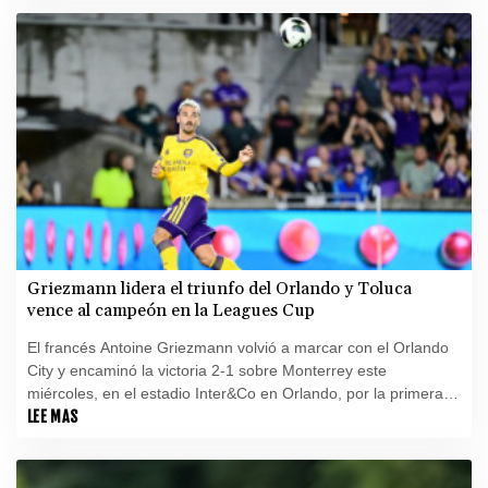
Griezmann lidera el triunfo del Orlando y Toluca
vence al campeón en la Leagues Cup
El francés Antoine Griezmann volvió a marcar con el Orlando
City y encaminó la victoria 2-1 sobre Monterrey este
miércoles, en el estadio Inter&Co en Orlando, por la primera
fecha de la Leagues Cup, jornada en la que el Toluca goleó 3-
LEE MAS
0 al Seattle Sounders, campeón defensor.