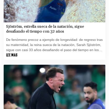
Sjöström, estrella sueca de la natación, sigue
desafiando el tiempo con 32 años
De fenómeno precoz a ejemplo de longevidad: de regreso tras
su maternidad, la reina sueca de la natación, Sarah Sjöström,
sigue con casi 33 años desafiando el paso del tiempo en los
Europeos de París.
LEE MAS