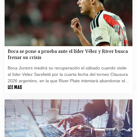
Boca se pone a prueba ante el líder Vélez y River busca
frenar su crisis
Boca Juniors medirá su recuperación el sábado cuando visite
al líder Vélez Sarsfield por la cuarta fecha del torneo Clausura
2026 argentino, en la que River Plate intentará abandonar el
último lugar de la tabla y conseguir su primera victoria.
LEE MAS