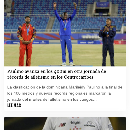
Paulino avanza en los 400m en otra jornada de
récords de atletismo en los Centrocaribes
La clasificación de la dominicana Marileidy Paulino a la final de
los 400 metros y nuevos récords regionales marcaron la
jornada del martes del atletismo en los Juegos
Centroamericanos y del Caribe Santo Domingo 2026.
LEE MAS