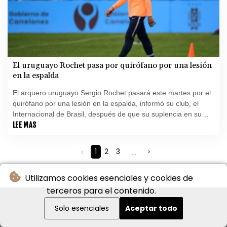
El uruguayo Rochet pasa por quirófano por una lesión
en la espalda
El arquero uruguayo Sergio Rochet pasará este martes por el
quirófano por una lesión en la espalda, informó su club, el
Internacional de Brasil, después de que su suplencia en su
selección durante el Mundial 2026 fuese muy cuestionada.
LEE MAS
‹
1
2
3
...
›
Utilizamos cookies esenciales y cookies de
terceros para el contenido.
Solo esenciales
Aceptar todo