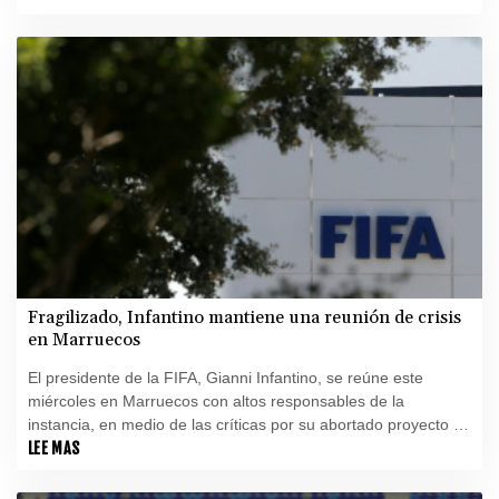
Fragilizado, Infantino mantiene una reunión de crisis
en Marruecos
El presidente de la FIFA, Gianni Infantino, se reúne este
miércoles en Marruecos con altos responsables de la
instancia, en medio de las críticas por su abortado proyecto de
abrir la institución a la inversión privada.
LEE MAS