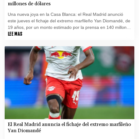
millones de dólares
Una nueva joya en la Casa Blanca: el Real Madrid anunció
este jueves el fichaje del extremo marfileño Yan Diomandé, de
19 años, por un monto estimado por la prensa en 140 millones
de euros (160 millones de dólares), lo que lo convertiría en el
LEE MAS
fichaje más caro de la historia del club.
El Real Madrid anuncia el fichaje del extremo marfileño
Yan Diomandé