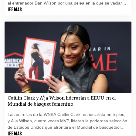
al entrenador Dan Wilson por una pelea en la que se vaciaron
los banquillos.
LEE MAS
Caitlin Clark y A'ja Wilson liderarán a EEUU en el
Mundial de básquet femenino
Las estrellas de la WNBA Caitlin Clark, especialista en triples,
y A'ja Wilson, cuatro veces MVP, lideran la poderosa selección
de Estados Unidos que afrontará el Mundial de básquetbol
femenino del 4 al 13 de septiembre en Berlín.
LEE MAS