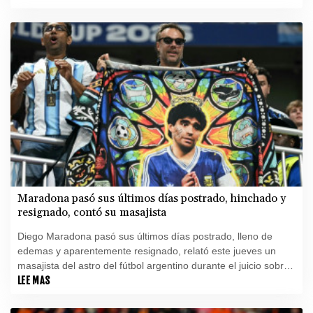
Maradona pasó sus últimos días postrado, hinchado y
resignado, contó su masajista
Diego Maradona pasó sus últimos días postrado, lleno de
edemas y aparentemente resignado, relató este jueves un
masajista del astro del fútbol argentino durante el juicio sobre
las circunstancias de su muerte hace más de cinco años.
LEE MAS