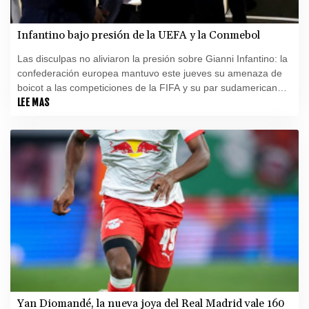
Infantino bajo presión de la UEFA y la Conmebol
Las disculpas no aliviaron la presión sobre Gianni Infantino: la
confederación europea mantuvo este jueves su amenaza de
boicot a las competiciones de la FIFA y su par sudamericana,
cercana al patrón del fútbol, cuestionó "las reiteradas acciones
LEE MAS
unilaterales" de la máxima autoridad del balompié.
Yan Diomandé, la nueva joya del Real Madrid vale 160