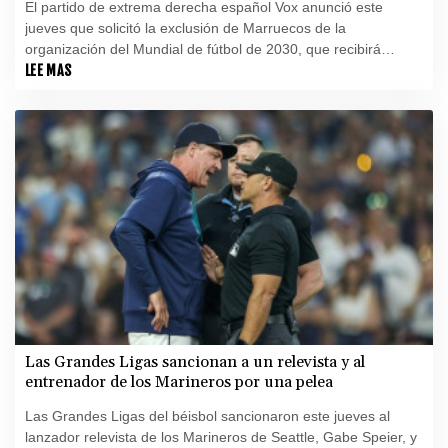
El partido de extrema derecha español Vox anunció este
jueves que solicitó la exclusión de Marruecos de la
organización del Mundial de fútbol de 2030, que recibirá
conjuntamente con España y Portugal, tras la crisis migratoria
LEE MAS
en Ceuta, petición que tiene sin embargo nulas posibilidades
de prosperar.
Las Grandes Ligas sancionan a un relevista y al
entrenador de los Marineros por una pelea
Las Grandes Ligas del béisbol sancionaron este jueves al
lanzador relevista de los Marineros de Seattle, Gabe Speier, y