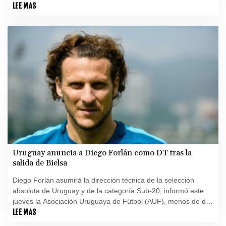
LEE MAS
Uruguay anuncia a Diego Forlán como DT tras la
salida de Bielsa
Diego Forlán asumirá la dirección técnica de la selección
absoluta de Uruguay y de la categoría Sub-20, informó este
jueves la Asociación Uruguaya de Fútbol (AUF), menos de dos
meses después de decepcionar en el Mundial de la mano de
LEE MAS
Marcelo Bielsa.