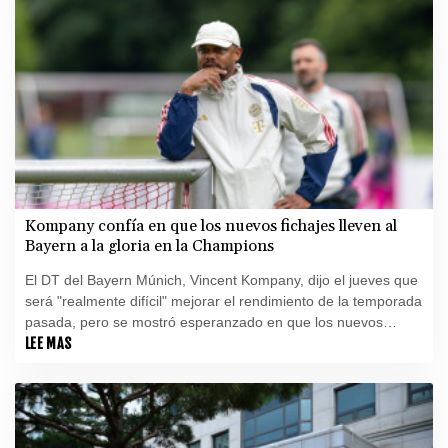
Kompany confía en que los nuevos fichajes lleven al
Bayern a la gloria en la Champions
El DT del Bayern Múnich, Vincent Kompany, dijo el jueves que
será "realmente difícil" mejorar el rendimiento de la temporada
pasada, pero se mostró esperanzado en que los nuevos
fichajes puedan impulsar al gigante alemán hacia su primer
LEE MAS
título de Champions desde 2020.