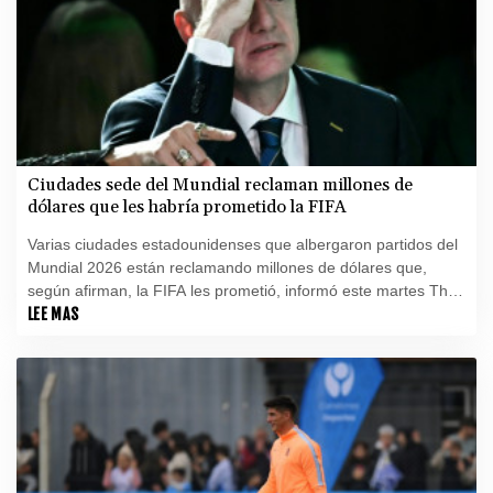
Ciudades sede del Mundial reclaman millones de
dólares que les habría prometido la FIFA
Varias ciudades estadounidenses que albergaron partidos del
Mundial 2026 están reclamando millones de dólares que,
según afirman, la FIFA les prometió, informó este martes The
Athletic.
LEE MAS