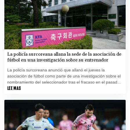
La policía surcoreana allana la sede de la asociación de
fútbol en una investigación sobre su entrenador
La policía surcoreana anunció que allanó el jueves la
asociación de fútbol como parte de una investigación sobre el
nombramiento del seleccionador tras el fracaso en el pasado
Mundial, donde fue eliminada en primera fase.
LEE MAS