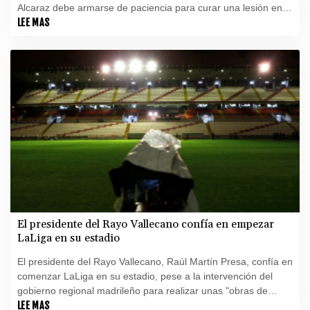
Alcaraz debe armarse de paciencia para curar una lesión en la
muñeca "muy frecuente" entre los tenistas y que, si se vuelve
LEE MAS
crónica, puede requerir operación, explicó a la AFP Christophe
Mathoulin, cirujano especialista de la mano y la muñeca.
El presidente del Rayo Vallecano confía en empezar
LaLiga en su estadio
El presidente del Rayo Vallecano, Raúl Martín Presa, confía en
comenzar LaLiga en su estadio, pese a la intervención del
gobierno regional madrileño para realizar unas "obras de
urgencia" por el mal estado de las instalaciones.
LEE MAS