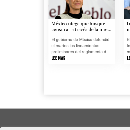
ONU para esta región (CEPAL).
México niega que busque
I
censurar a través de la nueva
m
ley de radio y TV
a
El gobierno de México defendió
E
el martes los lineamientos
I
preliminares del reglamento de
m
la nueva ley de radio y televisión
LEE MAS
a
L
y negó que impliquen un intento
i
de censura.
p
l
p
l