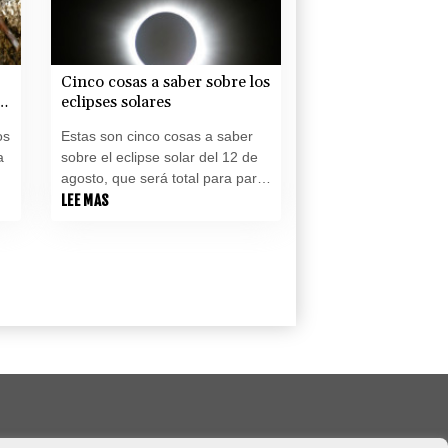
Cinco cosas a saber sobre los
eclipses solares
os
Estas son cinco cosas a saber
a
sobre el eclipse solar del 12 de
agosto, que será total para parte
de España:
LEE MAS
ar