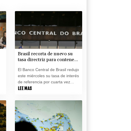
Brasil recorta de nuevo su
tasa directriz para contener
la inflación
El Banco Central de Brasil redujo
este miércoles su tasa de interés
de referencia por cuarta vez
consecutiva, a dos meses de las
LEE MAS
elecciones de octubre, en las
que el presidente Luiz Inácio
Lula da Silva buscará la
de
reelección.