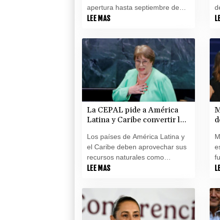
apertura hasta septiembre de
d
2027, por demoras relacionadas
LEE MAS
m
L
con la guerra en Oriente Medio,
t
anunció la compañía
a
estadounidense Wynn Resorts el
q
martes.
r
La CEPAL pide a América
M
Latina y Caribe convertir los
d
recursos naturales en poder
c
Los países de América Latina y
M
de negociación a su favor
el Caribe deben aprovechar sus
e
recursos naturales como
f
herramienta de negociación
LEE MAS
i
L
frente a las "rupturas" del orden
l
mundial, como la creciente
a
rivalidad entre Estados Unidos y
A
China, recomendó este martes
la Comisión Económica de la