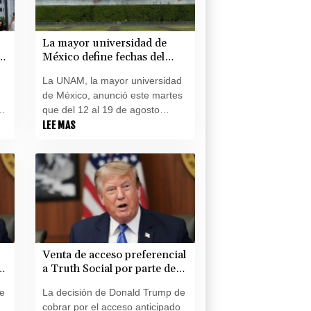
de la isla.
La mayor universidad de
México define fechas del
nuevo examen tras el
La UNAM, la mayor universidad
escándalo
de México, anunció este martes
que del 12 al 19 de agosto
realizará exámenes presenciales
LEE MAS
a miles de estudiantes tras
l
detectarse irregularidades en
una anterior prueba en línea.
Venta de acceso preferencial
a Truth Social por parte de
Trump levanta suspicacias
de
La decisión de Donald Trump de
cobrar por el acceso anticipado