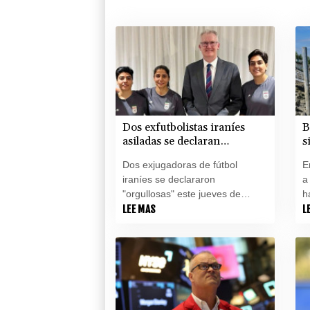
Dos exfutbolistas iraníes
B
asiladas se declaran
s
"orgullosas" de hacerse
b
Dos exjugadoras de fútbol
E
australianas
iraníes se declararon
a
"orgullosas" este jueves de
h
haber obtenido la ciudadanía
LEE MAS
r
L
australiana después de ser
s
tildadas de traidoras en su país
e
por negarse a cantar el himno
p
nacional antes de un partido, lo
que las obligó a solicitar asilo.