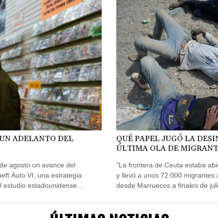
 UN ADELANTO DEL
QUÉ PAPEL JUGÓ LA DES
ÚLTIMA OLA DE MIGRANT
ESPAÑOL DE CEUTA
7 de agosto un avance del
"La frontera de Ceuta estaba abi
ft Auto VI, una estrategia
y llevó a unos 72.000 migrantes 
 el estudio estadounidense
desde Marruecos a finales de juli