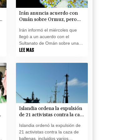
Irán anuncia acuerdo con
Omán sobre Ormuz, pero
dice que su reapertura
Irán informó el miércoles que
dependerá de EEUU
llegó a un acuerdo con el
Sultanato de Omán sobre una
nueva ruta de tránsito para los
LEE MAS
n
buques en el estrecho de
r
Ormuz, del que ambos son
ribereños y que se encuentra en
el centro de las tensiones con
Estados Unidos.
Islandia ordena la expulsión
r
de 21 activistas contra la caza
n
de ballenas
Islandia ordenó la expulsión de
21 activistas contra la caza de
ballenas, incluidos varios