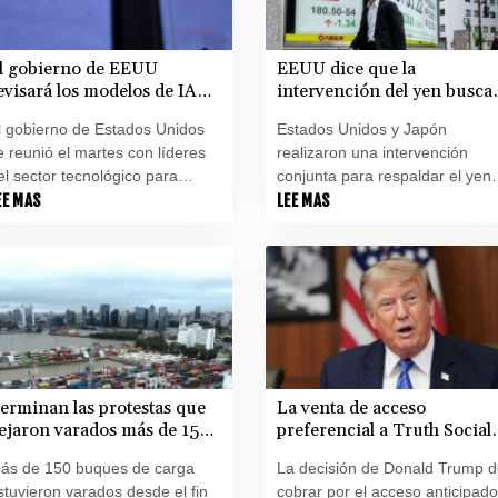
l gobierno de EEUU
EEUU dice que la
evisará los modelos de IA
intervención del yen busca
cerrados" antes de su
prevenir la inestabilidad en
l gobierno de Estados Unidos
Estados Unidos y Japón
anzamiento, según medios
Asia
e reunió el martes con líderes
realizaron una intervención
el sector tecnológico para
conjunta para respaldar el yen
inalizar un proceso de revisión
EE MAS
por los riesgos que suponen la
LEE MAS
e seguridad sobre los modelos
debilidad de esa moneda en
ás avanzados de inteligencia
otros mercados asiáticos, dijo e
rtificial antes de su
martes el secretario
anzamiento, informaron medios
estadounidense del Tesoro.
stadounidenses.
erminan las protestas que
La venta de acceso
ejaron varados más de 150
preferencial a Truth Social
uques en puertos argetinos
por parte de Trump levanta
ás de 150 buques de carga
La decisión de Donald Trump 
suspicacias
stuvieron varados desde el fin
cobrar por el acceso anticipado