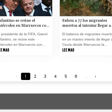
nfantino se reúne el
Suben a 77 los migrantes
iércoles en Marruecos con
muertos al intentar llegar a
ltos cargos de la FIFA
Ceuta
l presidente de la FIFA, Gianni
El balance de migrantes muert
nfantino, se reúne este
en un masivo intento de llegar 
iércoles en Marruecos con
Ceuta desde Marruecos la
ltos responsables de la
EE MAS
semana pasada asciende a 77,
LEE MAS
nstancia, indicó una fuente
informaron el martes las
róxima a la AFP, en medio de
autoridades españolas, al elev
as críticas por su abortado
una cifra previa de 75.
royecto de abrir la institución a
‹
1
2
3
4
5
6
...
›
a inversión privada.