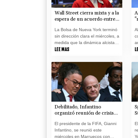
Wall Street cierra mixta y a la
A
espera de un acuerdo entre
"
EEUU e Irán
i
La Bolsa de Nueva York terminó
A
c
sin dirección clara el miércoles, a
c
U
medida que la dinámica alcista
a
de los días anteriores perdía
LEE MAS
c
L
impulso y cuando el mercado
e
espera un acuerdo entre
e
Washington y Teherán.
B
d
r
Debilitado, Infantino
S
organizó reunión de crisis
S
en Marruecos
s
El presidente de la FIFA, Gianni
E
Infantino, se reunió este
r
miércoles en Marruecos con
Y