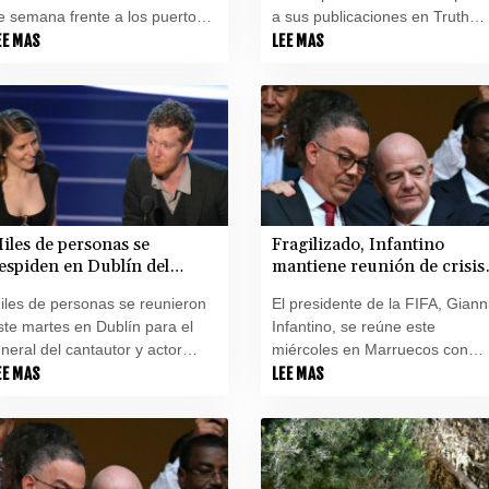
e semana frente a los puertos
a sus publicaciones en Truth
ás importantes del sistema de
EE MAS
Social, que a menudo mueven
LEE MAS
ransporte fluvial y marítimo
los mercados, genera
rgentino, por una protesta de
preocupación tras un año y
uienes guían los barcos en
medio de una administración
echazo a cambios normativos.
que ha visto un enriquecimient
sin precedentes del presidente
estadounidense y su familia.
iles de personas se
Fragilizado, Infantino
espiden en Dublín del
mantiene reunión de crisis
antautor Glen Hansard
en Marruecos
iles de personas se reunieron
El presidente de la FIFA, Giann
ste martes en Dublín para el
Infantino, se reúne este
uneral del cantautor y actor
miércoles en Marruecos con
rlandés Glen Hansard, fallecido
EE MAS
altos responsables de la
LEE MAS
a semana pasada en un
instancia, en medio de las
ccidente de moto, constató la
críticas por su abortado proyec
FP.
de abrir la institución a la
inversión privada.