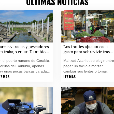
ÚLTIMAS NOTICIAS
arcas varadas y pescadores
Los iraníes ajustan cada
in trabajo en un Danubio
gasto para sobrevivir tras
ajo mínimos por la sequía
cinco meses de guerra
n el puerto rumano de Corabia,
Mahzad Azari debe elegir entre
 orillas del Danubio, apenas
pagar un taxi o almorzar,
ay unas pocas barcas varadas
cambiar sus lentes o tomar
odeadas de algas. En plena
EE MAS
clases de inglés. Como ella,
LEE MAS
equía en Europa, el nivel del río
muchos iraníes deben hacer
s tan bajo que estos botes no
sacrificios para llegar a fin de
ueden entrar ni salir.
mes, en medio de una crisis
económica agravada por más 
cinco meses de guerra con
Estados Unidos.