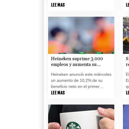
altos responsables de la
LEE MAS
s
L
instancia, en medio de las
s
críticas por su abortado proyecto
t
de abrir la institución a la
en
inversión privada.
r
i
Heineken suprime 3.000
S
empleos y aumenta su
r
beneficio en el primer
d
Heineken anunció este miércoles
E
semestre
u
un aumento de 10,2% de su
E
beneficio neto en el primer
q
semestre y la eliminación de
LEE MAS
p
L
unos 3.000 empleos como parte
e
de un plan de reestructuración.
e
g
e
a