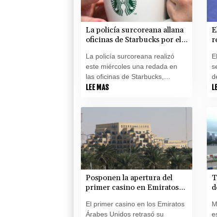
La policía surcoreana allana
E
oficinas de Starbucks por el
r
fiasco de un anuncio que
"
La policía surcoreana realizó
E
evocó una masacre
l
este miércoles una redada en
s
las oficinas de Starbucks,
d
informó el operador local de la
LEE MAS
f
L
cadena de cafeterías a la AFP,
d
tras las acusaciones de que una
m
desastrosa campaña publicitaria
a
difamó a activistas asesinados
l
durante unas protestas
e
prodemocráticas en 1980.
Posponen la apertura del
T
primer casino en Emiratos
d
Árabes Unidos, donde el
b
El primer casino en los Emiratos
M
juego está prohibido
Árabes Unidos retrasó su
e