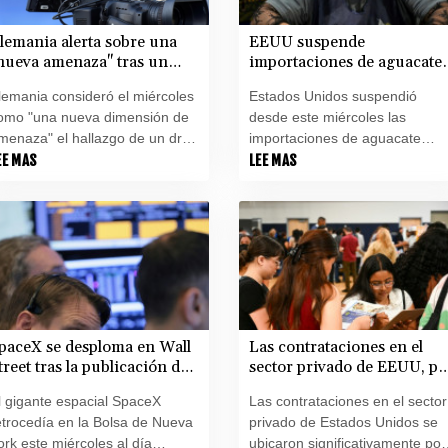
lemania alerta sobre una
EEUU suspende
nueva amenaza" tras un
importaciones de aguacate
ncidente en un aeropuerto
por una alerta de violencia
lemania consideró el miércoles
Estados Unidos suspendió
lave para los envíos a
en México
omo "una nueva dimensión de
desde este miércoles las
crania
menaza" el hallazgo de un dron
importaciones de aguacate
on explosivos en un aeropuerto
EE MAS
desde el estado que produce
LEE MAS
stratégico para la OTAN y los
mayor cantidad de este fruto e
nvíos a Ucrania, país al que
México, debido a una alerta po
erlín brinda un firme respaldo
violencia.
esde el inicio de la invasión
usa.
paceX se desploma en Wall
Las contrataciones en el
treet tras la publicación de
sector privado de EEUU, po
us resultados
debajo de las expectativas e
l gigante espacial SpaceX
Las contrataciones en el sector
julio (informe)
etrocedía en la Bolsa de Nueva
privado de Estados Unidos se
ork este miércoles al día
ubicaron significativamente por