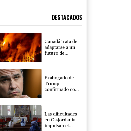
DESTACADOS
Canadá trata de
adaptarse a un
futuro de
incendios
forestales
Exabogado de
Trump
confirmado como
fiscal general de
EEUU
Las dificultades
en Cisjordania
impulsan el