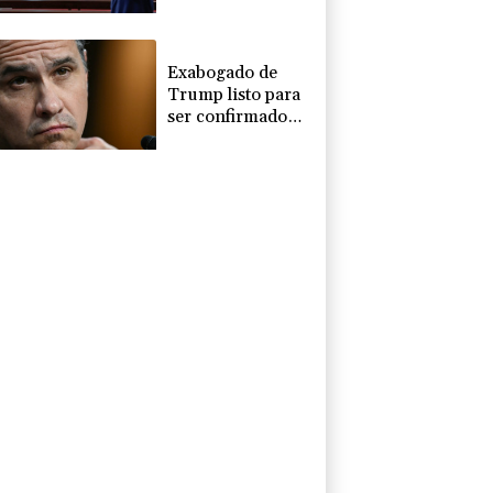
éxodo de los
cristianos
palestinos
Exabogado de
Trump listo para
ser confirmado
como fiscal
general de EEUU