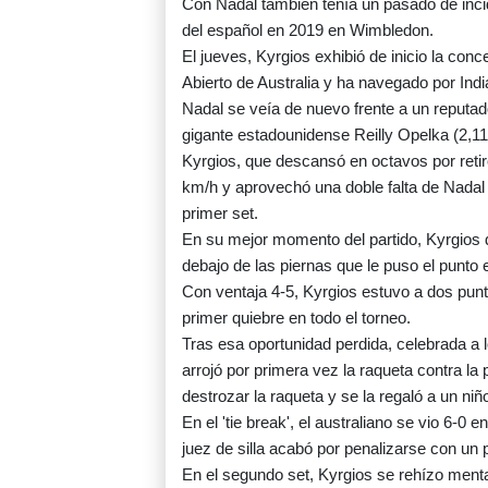
Con Nadal también tenía un pasado de incide
del español en 2019 en Wimbledon.
El jueves, Kyrgios exhibió de inicio la con
Abierto de Australia y ha navegado por Indi
Nadal se veía de nuevo frente a un reputa
gigante estadounidense Reilly Opelka (2,11
Kyrgios, que descansó en octavos por retir
km/h y aprovechó una doble falta de Nadal 
primer set.
En su mejor momento del partido, Kyrgios 
debajo de las piernas que le puso el punto 
Con ventaja 4-5, Kyrgios estuvo a dos punto
primer quiebre en todo el torneo.
Tras esa oportunidad perdida, celebrada a l
arrojó por primera vez la raqueta contra la p
destrozar la raqueta y se la regaló a un niñ
En el 'tie break', el australiano se vio 6-0 
juez de silla acabó por penalizarse con un 
En el segundo set, Kyrgios se rehízo men