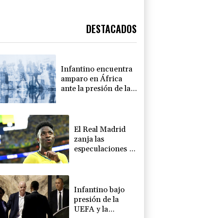
DESTACADOS
Infantino encuentra
amparo en África
ante la presión de la
UEFA
El Real Madrid
zanja las
especulaciones y
renueva a
Vinícius hasta
2032
Infantino bajo
presión de la
UEFA y la