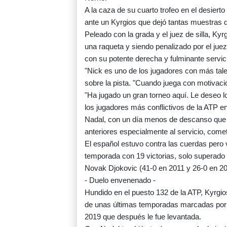
A la caza de su cuarto trofeo en el desier
ante un Kyrgios que dejó tantas muestras d
Peleado con la grada y el juez de silla, K
una raqueta y siendo penalizado por el juez
con su potente derecha y fulminante servici
"Nick es uno de los jugadores con más talen
sobre la pista. "Cuando juega con motivaci
"Ha jugado un gran torneo aquí. Le deseo lo
los jugadores más conflictivos de la ATP en
Nadal, con un día menos de descanso que s
anteriores especialmente al servicio, comet
El español estuvo contra las cuerdas pero 
temporada con 19 victorias, solo superado 
Novak Djokovic (41-0 en 2011 y 26-0 en 20
- Duelo envenenado -
Hundido en el puesto 132 de la ATP, Kyrgios
de unas últimas temporadas marcadas por 
2019 que después le fue levantada.