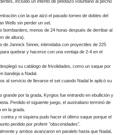
ntes, incluido un intento de pelotazo voluntario al pecho
centración con la que alzó el pasado torneo de dobles del
an Wells sin perder un set.
do bombardero, menos de 24 horas después de derribar al
m de altura).
o de Jannick Sinner, intimidaba con proyectiles de 225
para quebrar y hacerse con una ventaja de 2-4 en el
desplegó su catálogo de frivolidades, como un saque por
en bandeja a Nadal.
s al servicio de llevarse el set cuando Nadal le aplicó su
o grande por la grada, Kyrgios fue entrando en ebullición y
ista. Perdido el siguiente juego, el australiano terminó de
o en la grada.
en contra y ni siquiera pudo hacer el último saque porque el
punto perdido por proferir "obscenidades".
talmente y ambos avanzaron en paralelo hasta que Nadal,