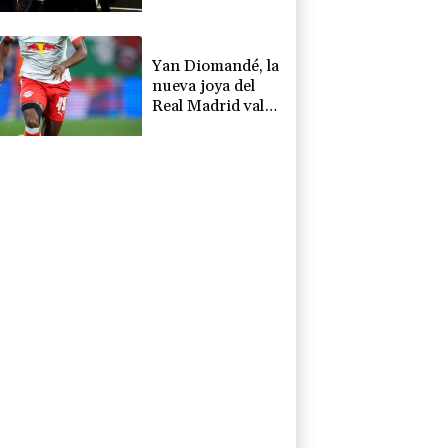
Conmebol
Yan Diomandé, la
nueva joya del
Real Madrid vale
160 millones de
dólares