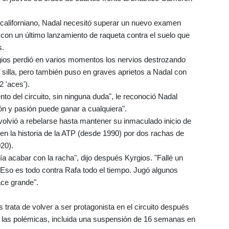
to californiano, Nadal necesitó superar un nuevo examen
 con un último lanzamiento de raqueta contra el suelo que
s.
yrgios perdió en varios momentos los nervios destrozando
 silla, pero también puso en graves aprietos a Nadal con
2 'aces').
to del circuito, sin ninguna duda", le reconoció Nadal
ón y pasión puede ganar a cualquiera".
volvió a rebelarse hasta mantener su inmaculado inicio de
en la historia de la ATP (desde 1990) por dos rachas de
20).
a acabar con la racha", dijo después Kyrgios. "Fallé un
 Eso es todo contra Rafa todo el tiempo. Jugó algunos
ace grande".
 trata de volver a ser protagonista en el circuito después
las polémicas, incluida una suspensión de 16 semanas en