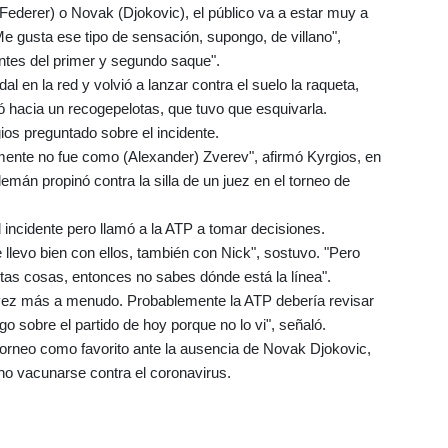
Federer) o Novak (Djokovic), el público va a estar muy a
e gusta ese tipo de sensación, supongo, de villano",
antes del primer y segundo saque".
al en la red y volvió a lanzar contra el suelo la raqueta,
gió hacia un recogepelotas, que tuvo que esquivarla.
ios preguntado sobre el incidente.
amente no fue como (Alexander) Zverev", afirmó Kyrgios, en
lemán propinó contra la silla de un juez en el torneo de
l incidente pero llamó a la ATP a tomar decisiones.
llevo bien con ellos, también con Nick", sostuvo. "Pero
tas cosas, entonces no sabes dónde está la línea".
 vez más a menudo. Probablemente la ATP debería revisar
go sobre el partido de hoy porque no lo vi", señaló.
torneo como favorito ante la ausencia de Novak Djokovic,
no vacunarse contra el coronavirus.