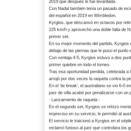
2019 que después le fue levantada.
Con Nadal también tenía un pasado de incide
del español en 2019 en Wimbledon.
Kyrgios, que descansó en octavos por retiro
225 km/h y aprovechó una doble falta de N
primer set.
En su mejor momento del partido, Kyrgios 
debajo de las piernas que le puso el punto 
Con ventaja 4-5, Kyrgios estuvo a dos punto
primer quiebre en todo el torneo.
Tras esa oportunidad perdida, celebrada a l
arrojó por dos veces la raqueta contra la pi
En el 'tie break', el australiano se vio 6-0 
juez de silla acabó por penalizarse con un 
- Lanzamiento de raqueta -
En el segundo set, Kyrgios se rehízo men
impreciso en su servicio, le permitió al aus
El servicio le traicionó a Kyrgios en el sépt
reclamó furioso al juez que controlara los gr