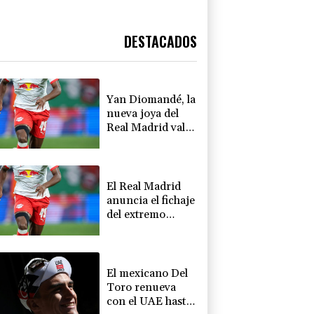
DESTACADOS
Yan Diomandé, la
nueva joya del
Real Madrid vale
160 millones de
dólares
El Real Madrid
anuncia el fichaje
del extremo
marfileño Yan
Diomandé
El mexicano Del
Toro renueva
con el UAE hasta