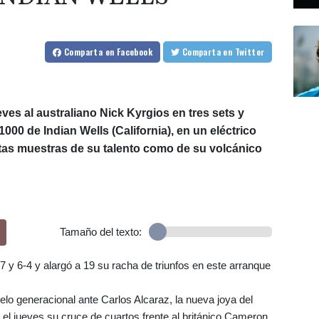
Comparta
en Facebook
Comparta
en Twitter
eves al australiano Nick Kyrgios en tres sets y
000 de Indian Wells (California), en un eléctrico
antas muestras de su talento como de su volcánico
Tamaño del texto:
7 y 6-4 y alargó a 19 su racha de triunfos en este arranque
elo generacional ante Carlos Alcaraz, la nueva joya del
 el jueves su cruce de cuartos frente al británico Cameron