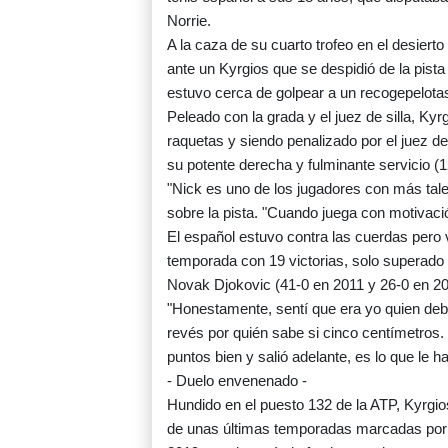
Norrie.
A la caza de su cuarto trofeo en el desier
ante un Kyrgios que se despidió de la pista
estuvo cerca de golpear a un recogepelota
Peleado con la grada y el juez de silla, K
raquetas y siendo penalizado por el juez de
su potente derecha y fulminante servicio (1
"Nick es uno de los jugadores con más talen
sobre la pista. "Cuando juega con motivaci
El español estuvo contra las cuerdas pero 
temporada con 19 victorias, solo superado 
Novak Djokovic (41-0 en 2011 y 26-0 en 20
"Honestamente, sentí que era yo quien debí
revés por quién sabe si cinco centímetros.
puntos bien y salió adelante, es lo que le h
- Duelo envenenado -
Hundido en el puesto 132 de la ATP, Kyrgios
de unas últimas temporadas marcadas por 