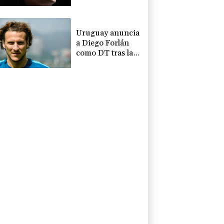
2031
Uruguay anuncia
a Diego Forlán
como DT tras la
salida de Bielsa