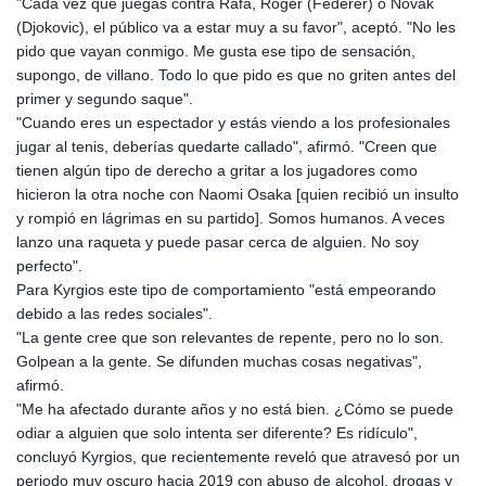
"Cada vez que juegas contra Rafa, Roger (Federer) o Novak
(Djokovic), el público va a estar muy a su favor", aceptó. "No les
pido que vayan conmigo. Me gusta ese tipo de sensación,
supongo, de villano. Todo lo que pido es que no griten antes del
primer y segundo saque".
"Cuando eres un espectador y estás viendo a los profesionales
jugar al tenis, deberías quedarte callado", afirmó. "Creen que
tienen algún tipo de derecho a gritar a los jugadores como
hicieron la otra noche con Naomi Osaka [quien recibió un insulto
y rompió en lágrimas en su partido]. Somos humanos. A veces
lanzo una raqueta y puede pasar cerca de alguien. No soy
perfecto".
Para Kyrgios este tipo de comportamiento "está empeorando
debido a las redes sociales".
"La gente cree que son relevantes de repente, pero no lo son.
Golpean a la gente. Se difunden muchas cosas negativas",
afirmó.
"Me ha afectado durante años y no está bien. ¿Cómo se puede
odiar a alguien que solo intenta ser diferente? Es ridículo",
concluyó Kyrgios, que recientemente reveló que atravesó por un
periodo muy oscuro hacia 2019 con abuso de alcohol, drogas y