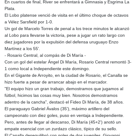
En cuartos de final, River se enfrentará a Gimnasia y Esgrima La
Plata.
El Lobo platense venció de visita en el último choque de octavos
a Vélez Sarsfield por 1-0.
Un gol de Marcelo Torres de penal a los trece minutos le alcanzó
al Lobo para llevarse la victoria, pese a jugar un rato largo con
diez jugadores por la expulsión del defensa uruguayo Enzo
Martínez a los 55'.
- Rosario Central, al compás de Di María -
Con un gol del estelar Ángel Di María, Rosario Central remontó 3-
1 como local a Independiente este domingo.
En el Gigante de Arroyito, en la ciudad de Rosario, el Canalla se
hizo fuerte a pesar de arrancar abajo en el marcador.
"El equipo hizo un gran trabajo, demostramos que jugamos al
fútbol, hicimos las cosas muy bien. Nosotros demostramos
adentro de la cancha", destacó el Fideo Di María, de 38 años.
El paraguayo Gabriel Ávalos (35'), máximo artillero del
campeonato con diez goles, puso en ventaja a Independiente.
Pero, antes de llegar al descanso, Di María (45+2') anotó un
empate esencial con un zurdazo clásico, típico de su sello.
El Canalla desequilibró con goles de dos juveniles, Giovanni