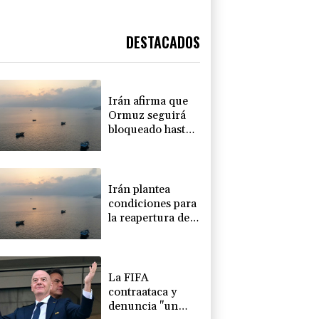
DESTACADOS
Irán afirma que
Ormuz seguirá
bloqueado hasta
que EEUU acepte
"todas" sus
condiciones
Irán plantea
condiciones para
la reapertura del
estrecho de
Ormuz
La FIFA
contraataca y
denuncia "un