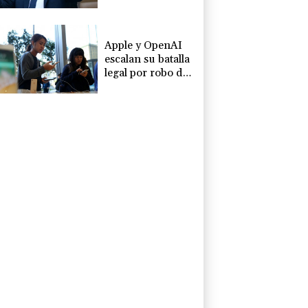
esfuerzo
concertado para
socavar a su
presidente"
Apple y OpenAI
escalan su batalla
legal por robo de
secretos
comerciales