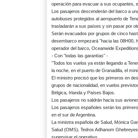
operación para evacuar a sus ocupantes, e
Los pasajeros descenderán del barco a unas
autobuses protegidos al aeropuerto de Tener
trasladarán a sus países y sin pasar por o
Serán evacuados por grupos de cinco hasta
desembarco empezará "hacia las 08H00, hor
operador del barco, Oceanwide Expedition
- Con "todas las garantías" -
"Todos los vuelos ya están llegando a Tener
la noche, en el puerto de Granadilla, el min
El ministro precisó que los primeros en de
grupos de nacionalidad, en vuelos previst
Bélgica, Irlanda y Países Bajos.
Los pasajeros no saldrán hacia sus aviones
Los pasajeros españoles serán los primeros
en el sur de Argentina.
La ministra española de Salud, Mónica Garcí
Salud (OMS), Tedros Adhanom Ghebreyesu
supervisar el operativo.