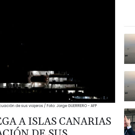
cuación de sus viajeros / Foto: Jorge GUERRERO - AFP
GA A ISLAS CANARIAS
ACIÓN DE SUS