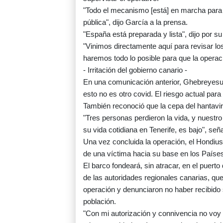
"Todo el mecanismo [está] en marcha para la
pública", dijo García a la prensa.
"España está preparada y lista", dijo por su
"Vinimos directamente aquí para revisar lo
haremos todo lo posible para que la operaci
- Irritación del gobierno canario -
En una comunicación anterior, Ghebreyesus
esto no es otro covid. El riesgo actual para
También reconoció que la cepa del hantavir
"Tres personas perdieron la vida, y nuestro
su vida cotidiana en Tenerife, es bajo", seña
Una vez concluida la operación, el Hondius 
de una víctima hacia su base en los Paíse
El barco fondeará, sin atracar, en el puerto 
de las autoridades regionales canarias, que
operación y denunciaron no haber recibido s
población.
"Con mi autorización y connivencia no voy a 