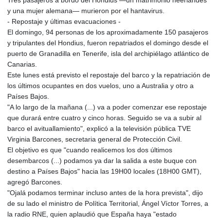
Tres pasajeros a bordo del Hondius —un matrimonio neerlandés
y una mujer alemana— murieron por el hantavirus.
- Repostaje y últimas evacuaciones -
El domingo, 94 personas de los aproximadamente 150 pasajeros
y tripulantes del Hondius, fueron repatriados el domingo desde el
puerto de Granadilla en Tenerife, isla del archipiélago atlántico de
Canarias.
Este lunes está previsto el repostaje del barco y la repatriación de
los últimos ocupantes en dos vuelos, uno a Australia y otro a
Países Bajos.
"A lo largo de la mañana (...) va a poder comenzar ese repostaje
que durará entre cuatro y cinco horas. Seguido se va a subir al
barco el avituallamiento", explicó a la televisión pública TVE
Virginia Barcones, secretaria general de Protección Civil.
El objetivo es que "cuando realicemos los dos últimos
desembarcos (...) podamos ya dar la salida a este buque con
destino a Países Bajos" hacia las 19H00 locales (18H00 GMT),
agregó Barcones.
"Ojalá podamos terminar incluso antes de la hora prevista", dijo
de su lado el ministro de Política Territorial, Ángel Víctor Torres, a
la radio RNE, quien aplaudió que España haya "estado