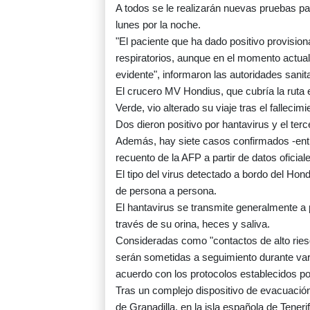
A todos se le realizarán nuevas pruebas pa
lunes por la noche.
"El paciente que ha dado positivo provisio
respiratorios, aunque en el momento actual
evidente", informaron las autoridades sanita
El crucero MV Hondius, que cubría la ruta 
Verde, vio alterado su viaje tras el fallecim
Dos dieron positivo por hantavirus y el te
Además, hay siete casos confirmados -entre
recuento de la AFP a partir de datos oficial
El tipo del virus detectado a bordo del Hon
de persona a persona.
El hantavirus se transmite generalmente a 
través de su orina, heces y saliva.
Consideradas como "contactos de alto rie
serán sometidas a seguimiento durante va
acuerdo con los protocolos establecidos po
Tras un complejo dispositivo de evacuació
de Granadilla, en la isla española de Tener