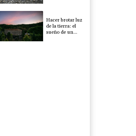
desconocidas en
el Ártico
Hacer brotar luz
de la tierra: el
sueño de un
japonés