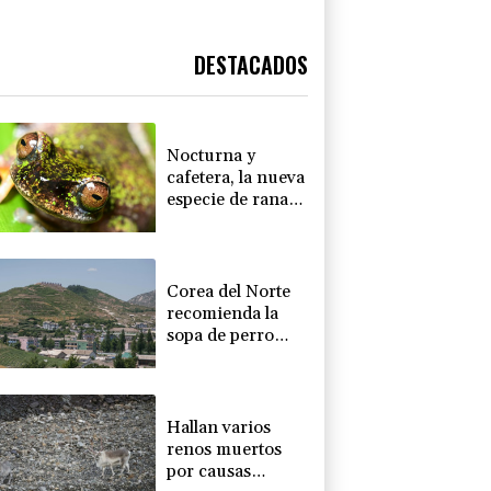
DESTACADOS
Nocturna y
cafetera, la nueva
especie de rana
descubierta en
Costa Rica
Corea del Norte
recomienda la
sopa de perro
para combatir el
calor
Hallan varios
renos muertos
por causas