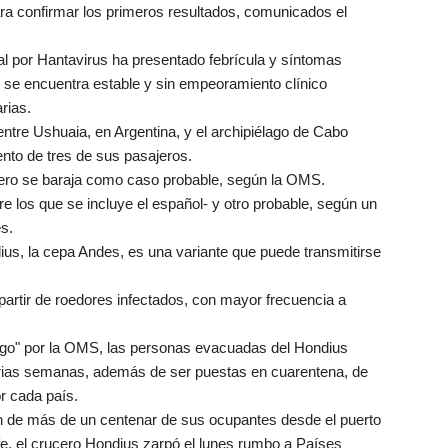
ra confirmar los primeros resultados, comunicados el
nal por Hantavirus ha presentado febrícula y síntomas
 se encuentra estable y sin empeoramiento clínico
rias.
entre Ushuaia, en Argentina, y el archipiélago de Cabo
iento de tres de sus pasajeros.
rcero se baraja como caso probable, según la OMS.
 los que se incluye el español- y otro probable, según un
es.
dius, la cepa Andes, es una variante que puede transmitirse
partir de roedores infectados, con mayor frecuencia a
sgo" por la OMS, las personas evacuadas del Hondius
rias semanas, además de ser puestas en cuarentena, de
r cada país.
n de más de un centenar de sus ocupantes desde el puerto
ife, el crucero Hondius zarpó el lunes rumbo a Países