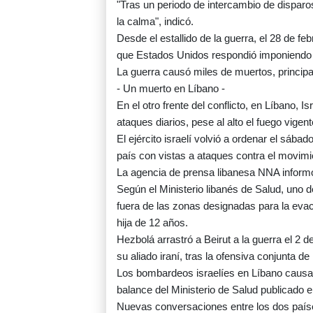
"Tras un periodo de intercambio de dispar
la calma", indicó.
Desde el estallido de la guerra, el 28 de f
que Estados Unidos respondió imponiendo u
La guerra causó miles de muertos, princip
- Un muerto en Líbano -
En el otro frente del conflicto, en Líbano, 
ataques diarios, pese al alto el fuego vigen
El ejército israelí volvió a ordenar el sába
país con vistas a ataques contra el movimi
La agencia de prensa libanesa NNA informó
Según el Ministerio libanés de Salud, uno d
fuera de las zonas designadas para la evac
hija de 12 años.
Hezbolá arrastró a Beirut a la guerra el 2 
su aliado iraní, tras la ofensiva conjunta d
Los bombardeos israelíes en Líbano causar
balance del Ministerio de Salud publicado 
Nuevas conversaciones entre los dos país