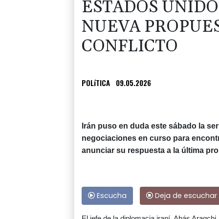
ESTADOS UNIDO
NUEVA PROPUES
CONFLICTO
POLíTICA
09.05.2026
Irán puso en duda este sábado la ser
negociaciones en curso para encontra
anunciar su respuesta a la última p
Escucha
Deja de escuchar
El jefe de la diplomacia iraní, Abás Araqc