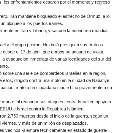
os, los enfrentamientos cesaron por el momento y regresó
ebrero, Irán mantiene bloqueado el estrecho de Ormuz, a lo
n bloqueo a los puertos iraníes.
almente en Irán y Líbano, y sacude la economía mundial.
Israel y el grupo proiraní Hezbolá prosiguen sus mutuos
te desde el 17 de abril, que ambos se acusan de violar.
do la evacuación inmediata de varias localidades del sur del
ento.
 sobre una serie de bombardeos israelíes en la región.
e ellos, dirigido contra una moto en la ciudad de Nabatiyé,
uación, mató a un ciudadano sirio e hirió gravemente a su
de marzo, al reanudar sus ataques contra Israel en apoyo a
e EEUU e Israel contra la República Islámica.
on 2.750 muertos desde el inicio de la guerra, según un
el viernes, y más de un millón de desplazados.
es vecinos -siempre técnicamente en estado de guerra-