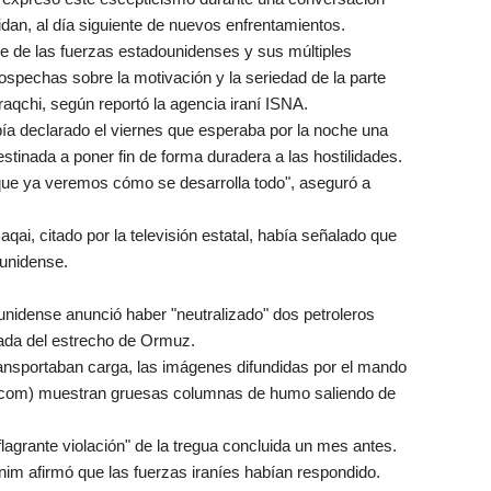
dan, al día siguiente de nuevos enfrentamientos.
te de las fuerzas estadounidenses y sus múltiples
 sospechas sobre la motivación y la seriedad de la parte
aqchi, según reportó la agencia iraní ISNA.
a declarado el viernes que esperaba por la noche una
stinada a poner fin de forma duradera a las hostilidades.
 que ya veremos cómo se desarrolla todo", aseguró a
Baqai, citado por la televisión estatal, había señalado que
ounidense.
dounidense anunció haber "neutralizado" dos petroleros
rada del estrecho de Ormuz.
ransportaban carga, las imágenes difundidas por el mando
entcom) muestran gruesas columnas de humo saliendo de
lagrante violación" de la tregua concluida un mes antes.
snim afirmó que las fuerzas iraníes habían respondido.