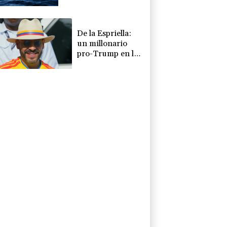
crisis por migrantes
De la Espriella:
un millonario
pro-Trump en la
presidencia de
Colombia