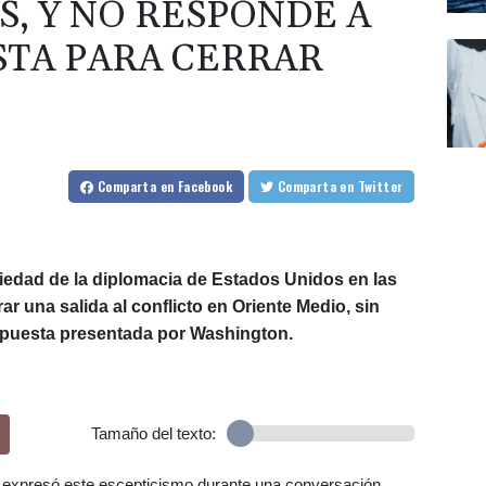
S, Y NO RESPONDE A
TA PARA CERRAR
Comparta
en Facebook
Comparta
en Twitter
iedad de la diplomacia de Estados Unidos en las
r una salida al conflicto en Oriente Medio, sin
ropuesta presentada por Washington.
Tamaño del texto:
hi, expresó este escepticismo durante una conversación