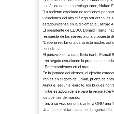
telefónica con su homólogo turco, Hakan Fi
"La reciente escalada de tensiones por par
violaciones del alto el fuego refuerzan las
estadounidense en la diplomacia", afirmó Ar
El presidente de EEUU, Donald Trump, habí
respuesta de los iraníes a una propuesta de
"Debería recibir una carta esta noche, así
periodistas.
El portavoz de la cancillería iraní , Esmail 
Irán seguía estudiando la propuesta estad
- Enfrentamientos en el mar -
En la jornada del viernes, el ejército esta
iraníes en el golfo de Omán, puerta de ent
Aunque, según el ejército, los buques no t
militar estadounidense para la región (C
los puentes de mando.
Irán, a su vez, denunció ante la ONU una "f
Una fuente militar citada por la agencia Ta