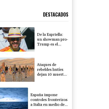
DESTACADOS
De la Espriella:
un showman pro-
Trump es el
nuevo presidente
de Colombia
Ataques de
rebeldes hutíes
dejan 10 muertos
en región
petrolera de
Yemen
España impone
controles fronterizos
a Italia en medio de