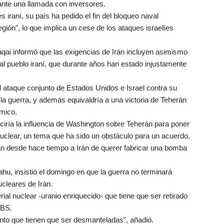
ante una llamada con inversores.
 iraní, su país ha pedido el fin del bloqueo naval
egión", lo que implica un cese de los ataques israelíes
qai informó que las exigencias de Irán incluyen asimismo
s al pueblo iraní, que durante años han estado injustamente
al ataque conjunto de Estados Unidos e Israel contra su
 la guerra, y además equivaldría a una victoria de Teherán
mico.
uciría la influencia de Washington sobre Teherán para poner
uclear, un tema que ha sido un obstáculo para un acuerdo.
an desde hace tiempo a Irán de querer fabricar una bomba
ahu, insistió el domingo en que la guerra no terminará
ucleares de Irán.
al nuclear -uranio enriquecido- que tiene que ser retirado
CBS.
nto que tienen que ser desmanteladas", añadió.