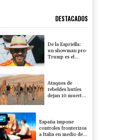
DESTACADOS
De la Espriella:
un showman pro-
Trump es el
nuevo presidente
de Colombia
Ataques de
rebeldes hutíes
dejan 10 muertos
en región
petrolera de
Yemen
España impone
controles fronterizos
a Italia en medio de