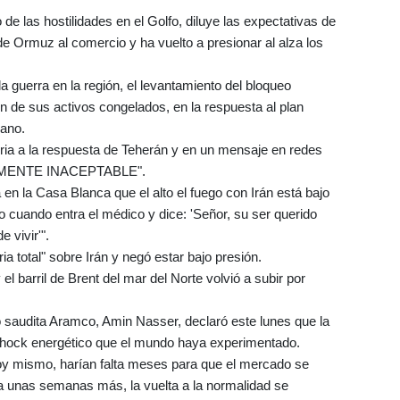
de las hostilidades en el Golfo, diluye las expectativas de
de Ormuz al comercio y ha vuelto a presionar al alza los
 la guerra en la región, el levantamiento del bloqueo
ón de sus activos congelados, en la respuesta al plan
lano.
ria a la respuesta de Teherán y en un mensaje en redes
OTALMENTE INACEPTABLE".
 en la Casa Blanca que el alto el fuego con Irán está bajo
o cuando entra el médico y dice: 'Señor, su ser querido
 vivir'".
a total" sobre Irán y negó estar bajo presión.
 el barril de Brent del mar del Norte volvió a subir por
ro saudita Aramco, Amin Nasser, declaró este lunes que la
shock energético que el mundo haya experimentado.
oy mismo, harían falta meses para que el mercado se
ara unas semanas más, la vuelta a la normalidad se