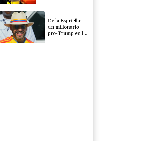
crisis por migrantes
De la Espriella:
un millonario
pro-Trump en la
presidencia de
Colombia