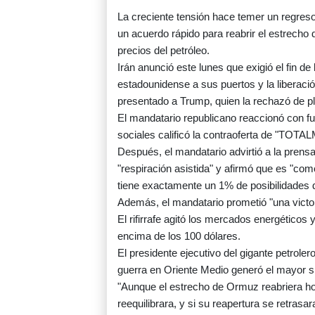
La creciente tensión hace temer un regreso 
un acuerdo rápido para reabrir el estrecho 
precios del petróleo.
Irán anunció este lunes que exigió el fin de
estadounidense a sus puertos y la liberaci
presentado a Trump, quien la rechazó de p
El mandatario republicano reaccionó con fu
sociales calificó la contraoferta de "T
Después, el mandatario advirtió a la prensa
"respiración asistida" y afirmó que es "com
tiene exactamente un 1% de posibilidades de
Además, el mandatario prometió "una victori
El rifirrafe agitó los mercados energéticos y
encima de los 100 dólares.
El presidente ejecutivo del gigante petrole
guerra en Oriente Medio generó el mayor 
"Aunque el estrecho de Ormuz reabriera h
reequilibrara, y si su reapertura se retras