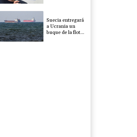
sospechosa de
corrupción
Suecia entregará
a Ucrania un
buque de la flota
fantasma rusa