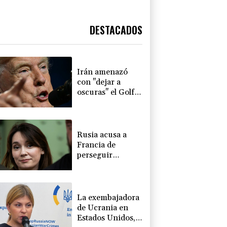
DESTACADOS
Irán amenazó
con "dejar a
oscuras" el Golfo
en caso de
ataques de EEUU
Rusia acusa a
Francia de
perseguir
políticamente a la
periodista Xenia
Fedorova
La exembajadora
de Ucrania en
Estados Unidos,