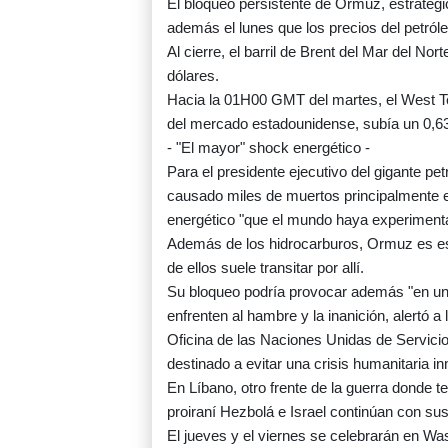
El bloqueo persistente de Ormuz, estratégi
además el lunes que los precios del petróle
Al cierre, el barril de Brent del Mar del No
dólares.
Hacia la 01H00 GMT del martes, el West Te
del mercado estadounidense, subía un 0,63
- "El mayor" shock energético -
Para el presidente ejecutivo del gigante p
causado miles de muertos principalmente 
energético "que el mundo haya experiment
Además de los hidrocarburos, Ormuz es esenc
de ellos suele transitar por allí.
Su bloqueo podría provocar además "en u
enfrenten al hambre y la inanición, alertó a
Oficina de las Naciones Unidas de Servici
destinado a evitar una crisis humanitaria i
En Líbano, otro frente de la guerra donde te
proiraní Hezbolá e Israel continúan con su
El jueves y el viernes se celebrarán en W