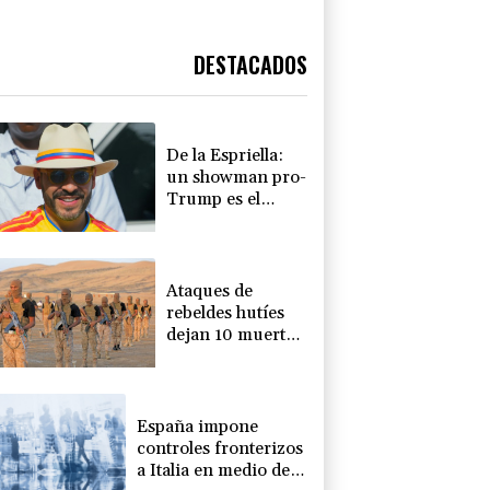
DESTACADOS
De la Espriella:
un showman pro-
Trump es el
nuevo presidente
de Colombia
Ataques de
rebeldes hutíes
dejan 10 muertos
en región
petrolera de
Yemen
España impone
controles fronterizos
a Italia en medio de