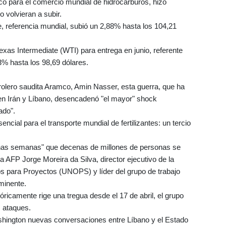
co para el comercio mundial de hidrocarburos, hizo
o volvieran a subir.
rte, referencia mundial, subió un 2,88% hasta los 104,21
xas Intermediate (WTI) para entrega en junio, referente
% hasta los 98,69 dólares.
etrolero saudita Aramco, Amin Nasser, esta guerra, que ha
en Irán y Líbano, desencadenó "el mayor" shock
ado".
ial para el transporte mundial de fertilizantes: un tercio
nas semanas" que decenas de millones de personas se
 la AFP Jorge Moreira da Silva, director ejecutivo de la
os para Proyectos (UNOPS) y líder del grupo de trabajo
nminente.
óricamente rige una tregua desde el 17 de abril, el grupo
s ataques.
ashington nuevas conversaciones entre Líbano y el Estado