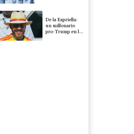
crisis por migrantes
De la Espriella:
un millonario
pro-Trump en la
presidencia de
Colombia