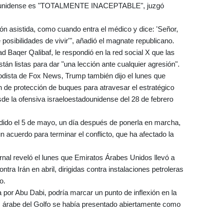
stadounidense es "TOTALMENTE INACEPTABLE", juzgó
ción asistida, como cuando entra el médico y dice: 'Señor,
osibilidades de vivir'", añadió el magnate republicano.
 Baqer Qalibaf, le respondió en la red social X que las
tán listas para dar "una lección ante cualquier agresión".
odista de Fox News, Trump también dijo el lunes que
 de protección de buques para atravesar el estratégico
de la ofensiva israeloestadounidense del 28 de febrero
ndido el 5 de mayo, un día después de ponerla en marcha,
 acuerdo para terminar el conflicto, que ha afectado la
rnal reveló el lunes que Emiratos Árabes Unidos llevó a
tra Irán en abril, dirigidas contra instalaciones petroleras
o.
 por Abu Dabi, podría marcar un punto de inflexión en la
ís árabe del Golfo se había presentado abiertamente como