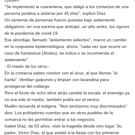
Epuyén.
"Se implementó la cuarentena, que obligó a los contactos de una
persona positiva a aislarse por 45 días", explicó Díaz.
Un centenar de personas fueron puestas bajo aislamiento
obligatorio, en una escena que anticipó, un año antes, los rigores
de la pandemia de covid-19.
Ese abordaje, llamado "aislamiento selectivo", marcó un cambio
en la respuesta epidemiológica: ahora, "cada vez que ocurre un
caso de hantavirus (Andes), se indica o se recomienda el
aislamiento".
- El miedo de los otros -
En la comarca saben convivir con el virus, al que llaman "el
hanta". Ventilan galpones y limpian con lavandina para
protegerse del colilargo.
Pero el brote de ocho años atrás cambió la escala: el enemigo ya
no era solo el roedor, también podía ser el vecino.
Mailén recuerda el estigma. "Nos sentíamos muy discriminados",
dice. Los pobladores cuentan que en otros pueblos de la
comarca no les permitían entrar a los negocios.
Isabel Díaz, de 53 años, vivió la tragedia desde otro lugar. Su
padre, Víctor Díaz, el que asistió a la fiesta con los primeros