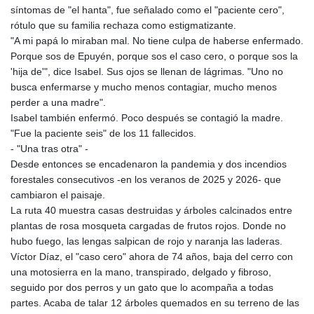
síntomas de "el hanta", fue señalado como el "paciente cero",
rótulo que su familia rechaza como estigmatizante.
"A mi papá lo miraban mal. No tiene culpa de haberse enfermado.
Porque sos de Epuyén, porque sos el caso cero, o porque sos la
'hija de'", dice Isabel. Sus ojos se llenan de lágrimas. "Uno no
busca enfermarse y mucho menos contagiar, mucho menos
perder a una madre".
Isabel también enfermó. Poco después se contagió la madre.
"Fue la paciente seis" de los 11 fallecidos.
- "Una tras otra" -
Desde entonces se encadenaron la pandemia y dos incendios
forestales consecutivos -en los veranos de 2025 y 2026- que
cambiaron el paisaje.
La ruta 40 muestra casas destruidas y árboles calcinados entre
plantas de rosa mosqueta cargadas de frutos rojos. Donde no
hubo fuego, las lengas salpican de rojo y naranja las laderas.
Víctor Díaz, el "caso cero" ahora de 74 años, baja del cerro con
una motosierra en la mano, transpirado, delgado y fibroso,
seguido por dos perros y un gato que lo acompaña a todas
partes. Acaba de talar 12 árboles quemados en su terreno de las